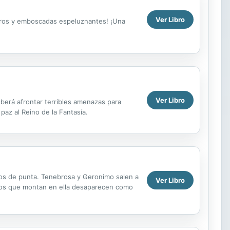
Ver Libro
ligros y emboscadas espeluznantes! ¡Una
Ver Libro
berá afrontar terribles amenazas para
 paz al Reino de la Fantasía.
elos de punta. Tenebrosa y Geronimo salen a
Ver Libro
s los que montan en ella desaparecen como