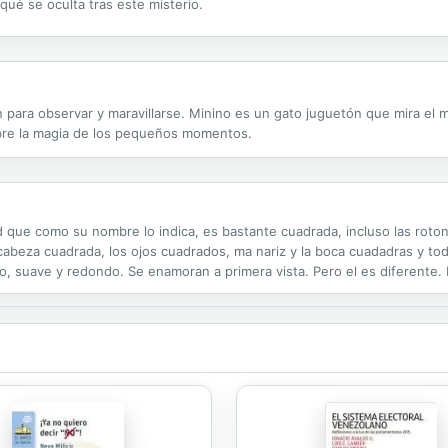
qué se oculta tras este misterio.
 para observar y maravillarse. Minino es un gato juguetón que mira el
bre la magia de los pequeños momentos.
que como su nombre lo indica, es bastante cuadrada, incluso las roto
abeza cuadrada, los ojos cuadrados, ma nariz y la boca cuadadras y to
, suave y redondo. Se enamoran a primera vista. Pero el es diferente.
ena historia sobre la tolerancia, la aceptation del otro a pesar la difere