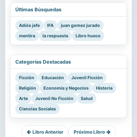
Últimas Búsquedas
Adiós jefe
IFA
juan gomez jurado
mentira
la respuesta
Libro hueco
Categorías Destacadas
Ficción
Educación
Juvenil Ficción
Religión
Economía y Negocios
Historia
Arte
Juvenil No Ficción
Salud
Ciencias Sociales
Libro Anterior
Próximo Libro