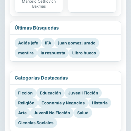
Marcelo Cetkovich
Bakmas
Últimas Búsquedas
Adiós jefe
IFA
juan gomez jurado
mentira
la respuesta
Libro hueco
Categorías Destacadas
Ficción
Educación
Juvenil Ficción
Religión
Economía y Negocios
Historia
Arte
Juvenil No Ficción
Salud
Ciencias Sociales