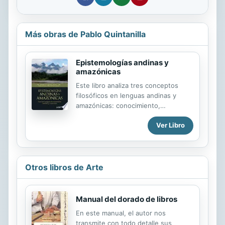
Más obras de Pablo Quintanilla
Epistemologías andinas y
amazónicas
Este libro analiza tres conceptos
filosóficos en lenguas andinas y
amazónicas: conocimiento,
comprensión y sabiduría. Es el
Ver Libro
producto de investigaciones
interculturales e interdisciplinarias
que abordan las distintas maneras
como lo andino, lo amazónico y lo
occidental se ven unos a otros y a sí
Otros libros de Arte
mismos. Su propósito es aprender
de esas diferencias para conocernos
mejor mutuamente, pero también a
Manual del dorado de libros
nosotros mismos. No es, pues,
En este manual, el autor nos
únicamente un libro de académicos
transmite con todo detalle sus