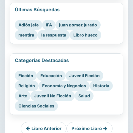
Últimas Búsquedas
Adiós jefe
IFA
juan gomez jurado
mentira
la respuesta
Libro hueco
Categorías Destacadas
Ficción
Educación
Juvenil Ficción
Religión
Economía y Negocios
Historia
Arte
Juvenil No Ficción
Salud
Ciencias Sociales
Libro Anterior
Próximo Libro