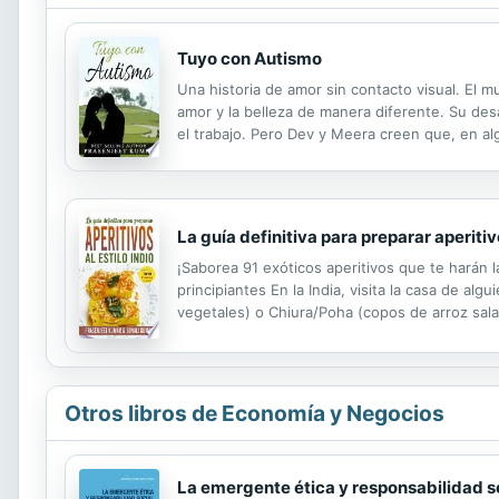
Tuyo con Autismo
Una historia de amor sin contacto visual. El 
amor y la belleza de manera diferente. Su desa
el trabajo. Pero Dev y Meera creen que, en al
la mano, esperando dársela algún día a la pers
La guía definitiva para preparar aperitivo
¡Saborea 91 exóticos aperitivos que te harán 
principiantes En la India, visita la casa de alg
vegetales) o Chiura/Poha (copos de arroz sal
Tikkis (chuletas) chisporroteando en enormes 
Otros libros de Economía y Negocios
La emergente ética y responsabilidad soc