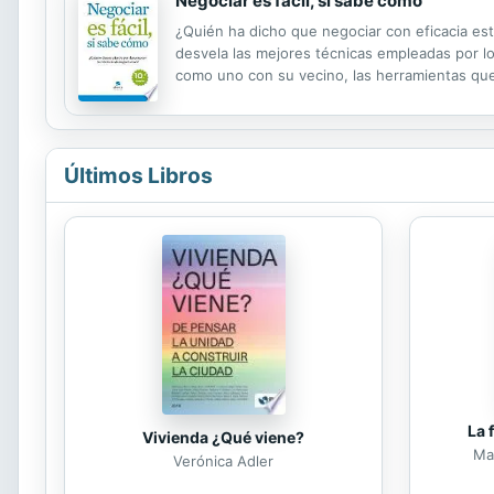
Negociar es fácil, si sabe cómo
¿Quién ha dicho que negociar con eficacia est
desvela las mejores técnicas empleadas por lo
como uno con su vecino, las herramientas que r
rodean, no las estrategias de negociación que 
Últimos Libros
La 
Vivienda ¿Qué viene?
Mar
Verónica Adler