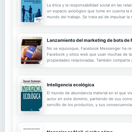
La ética y la responsabilidad social en las re
un espacio axiológico que tome en cuenta la i
mundo del trabajo. Se trata así de impulsar la
conceptual, imprescindible para la comprensió
Lanzamiento del marketing de bots d
No se equivoque, Facebook Messenger ha revo
Facebook y sitios web que usan muchas de la
propiedades relacionadas. También comparte p
Messenger, cómo puede crear bots que funcio
Inteligencia ecológica
El mundo de abundancia material en el que vivi
autor en este dominio, partiendo de sus conve
sencillo de los productos, y sus consecuencia
objetivo, presenta pruebas de las ventajas c