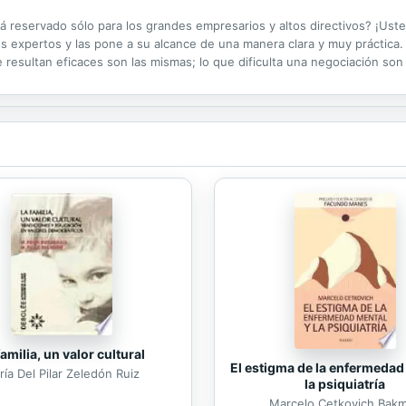
á reservado sólo para los grandes empresarios y altos directivos? ¡Uste
s expertos y las pone a su alcance de una manera clara y muy práctica.
esultan eficaces son las mismas; lo que dificulta una negociación son l
le revelamos en este libro.En Negociar es fácil, si sabe cómo...
familia, un valor cultural
El estigma de la enfermedad
ía Del Pilar Zeledón Ruiz
la psiquiatría
Marcelo Cetkovich Bak