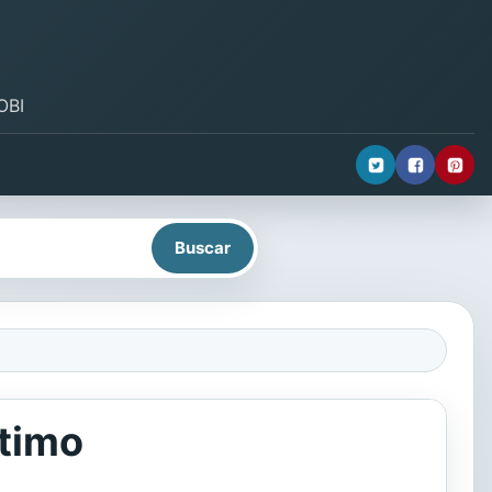
OBI
ntimo