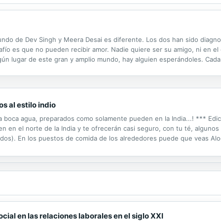
mundo de Dev Singh y Meera Desai es diferente. Los dos han sido diagno
fío es que no pueden recibir amor. Nadie quiere ser su amigo, ni en el c
gún lugar de este gran y amplio mundo, hay alguien esperándoles. Cada 
ona que elija. Meera prefiere pasar tiempo con su "amigo ideal"- un...
s al estilo indio
la boca agua, preparados como solamente pueden en la India...! *** Edi
uien en el norte de la India y te ofrecerán casi seguro, con tu té, algunos
ados). En los puestos de comida de los alrededores puede que veas Aloo
ollas, o Samosas siendo fritas en woks. En festivales y bodas, es muy..
ial en las relaciones laborales en el siglo XXI