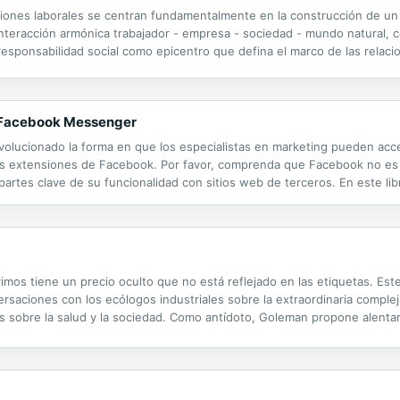
laciones laborales se centran fundamentalmente en la construcción de un
nteracción armónica trabajador - empresa - sociedad - mundo natural, co
 responsabilidad social como epicentro que defina el marco de las relaci
n del mundo del trabajo en esta primera década del siglo XXI.
e Facebook Messenger
lucionado la forma en que los especialistas en marketing pueden acce
s extensiones de Facebook. Por favor, comprenda que Facebook no es 
artes clave de su funcionalidad con sitios web de terceros. En este l
nen con Facebook Messenger para que pueda hacer crecer su audiencia
mos tiene un precio oculto que no está reflejado en las etiquetas. Este 
rsaciones con los ecólogos industriales sobre la extraordinaria compleji
s sobre la salud y la sociedad. Como antídoto, Goleman propone alentar 
ompetitivas que las mejoras ecológicas suponen para las empresas.