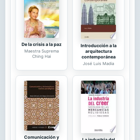
abierto para recibir energía desde tu
interior y el de los demás. Cuando
estamos en contacto con nuestro yo
interior, podemos mantenernos
equilibrados, de modo que todas las
cosas se vuelven...
De la crisis a la paz
Introducción a la
arquitectura
Maestra Suprema
Ching Hai
contemporánea
José Luis Madia
Comunicación y
La industria del