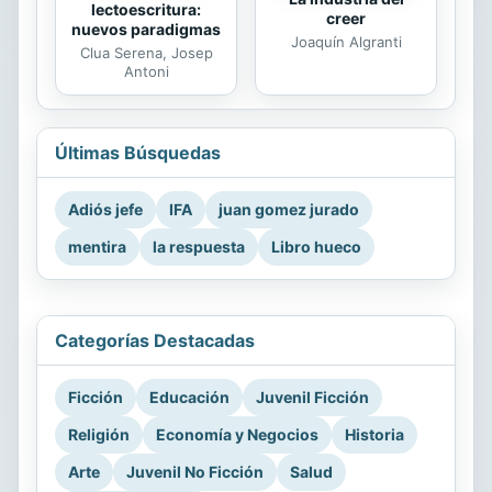
lectoescritura:
creer
nuevos paradigmas
Joaquín Algranti
Clua Serena, Josep
Antoni
Últimas Búsquedas
Adiós jefe
IFA
juan gomez jurado
mentira
la respuesta
Libro hueco
Categorías Destacadas
Ficción
Educación
Juvenil Ficción
Religión
Economía y Negocios
Historia
Arte
Juvenil No Ficción
Salud