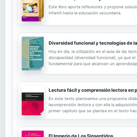
Este libro aporta reflexiones y propone soluc
infantil hasta la educación secundaria.
Diversidad funcional y tecnologías de l
Hoy en día, la utilización en el aula de las t
discapacidad (diversidad funcional), ya que e
fundamental para que alcancen un aprendizaje i
son una fuente de motivación para adquirir co
Lectura fácil y comprensión lectora en 
En este texto planteamos una propuesta didác
lacomprensión lectora y con ella la adquisició
primer capítulo que se plantea en el texto hace
capítulo tercero se presentan las dificultade
El Imperio de Los Sinsentidos