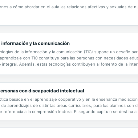
iones a cómo abordar en el aula las relaciones afectivas y sexuales de 
a información y la comunicación
ecnologías de la información y la comunicación (TIC) supone un desafío 
l aprendizaje con TIC constituye para las personas con necesidades edu
ntegral. Además, estas tecnologías contribuyen al fomento de la interac
nocimientos. Así, el uso educativo y las actitudes que muestre el profe
personas con discapacidad intelectual
tica basada en el aprendizaje cooperativo y en la enseñanza mediaciona
n de aprendizajes de distintas áreas curriculares, para los alumnos con d
 referencia a la comprensión lectora. El segundo capítulo se destina al aná
s de comprensión lectora que se observan en las personas con discapaci