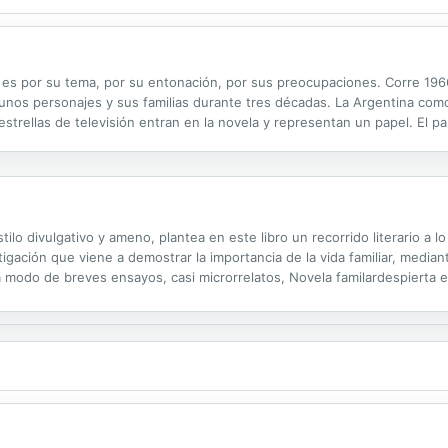
 es por su tema, por su entonación, por sus preocupaciones. Corre 1966
e unos personajes y sus familias durante tres décadas. La Argentina como 
s estrellas de televisión entran en la novela y representan un papel. El 
ia y maestría, sin perder la seriedad, en Fundidos a negro Blas...
lo divulgativo y ameno, plantea en este libro un recorrido literario a lo
igación que viene a demostrar la importancia de la vida familiar, median
a modo de breves ensayos, casi microrrelatos, Novela familardespierta el
ción de los escritores con padres ausentes o con madres...