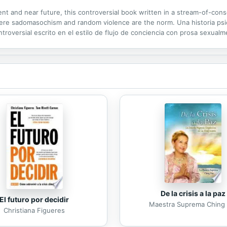
ent and near future, this controversial book written in a stream-of-cons
ere sadomasochism and random violence are the norm. Una historia psic
ntroversial escrito en el estilo de flujo de conciencia con prosa sexual
 la violencia al azar son lo normal.
De la crisis a la paz
El futuro por decidir
Maestra Suprema Ching 
Christiana Figueres