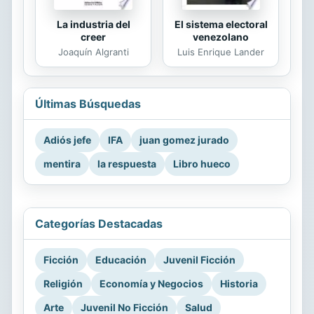
La industria del
El sistema electoral
creer
venezolano
Joaquín Algranti
Luis Enrique Lander
Últimas Búsquedas
Adiós jefe
IFA
juan gomez jurado
mentira
la respuesta
Libro hueco
Categorías Destacadas
Ficción
Educación
Juvenil Ficción
Religión
Economía y Negocios
Historia
Arte
Juvenil No Ficción
Salud