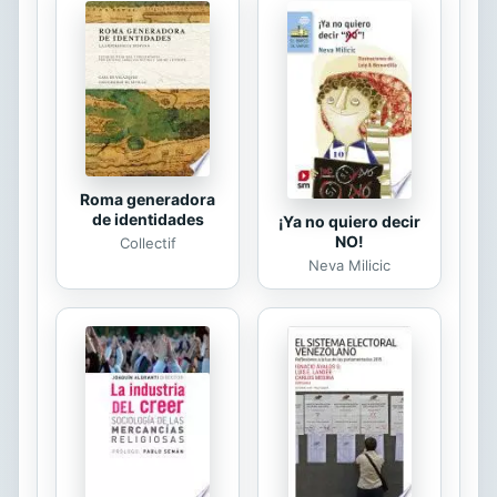
escritor y periodista colombiano.
Tuvo una formación autodidacta,
llegó a ejercer como profesor,
ministro plenipotenciario en Roma y
diplomático. Fundó varias revistas
como «Eco Andino», «Los
Refractarios» o «Némesis»....
Roma generadora
de identidades
¡Ya no quiero decir
NO!
Collectif
Neva Milicic