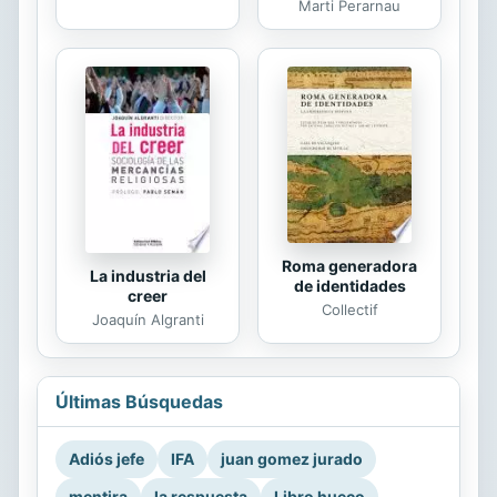
Marti Perarnau
Roma generadora
La industria del
de identidades
creer
Collectif
Joaquín Algranti
Últimas Búsquedas
Adiós jefe
IFA
juan gomez jurado
mentira
la respuesta
Libro hueco