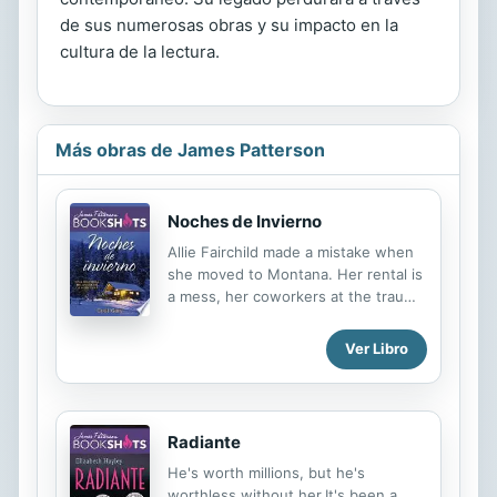
de sus numerosas obras y su impacto en la
cultura de la lectura.
Más obras de James Patterson
Noches de Invierno
Allie Fairchild made a mistake when
she moved to Montana. Her rental is
a mess, her coworkers at the trauma
center are hostile, and her
handsome landlord, Dex Belmont, is
Ver Libro
far from charming. But just when
she's about to throw in the towel,
life in Bear Mountain takes a
surprisingly sexy turn....
Radiante
He's worth millions, but he's
worthless without her.It's been a