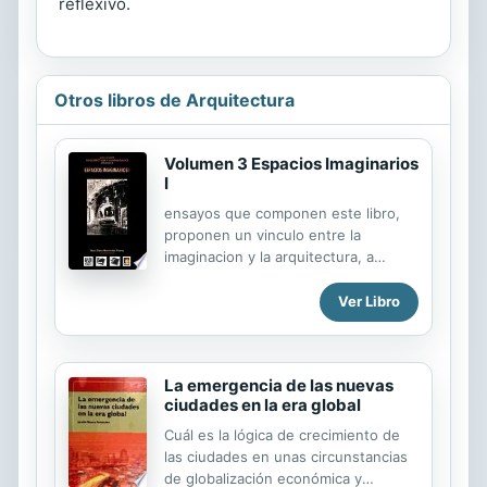
reflexivo.
Otros libros de Arquitectura
Volumen 3 Espacios Imaginarios
I
ensayos que componen este libro,
proponen un vinculo entre la
imaginacion y la arquitectura, a
traves de relatos, descripciones y
fantasias acerca de espacios que
Ver Libro
surgieron a partir de esa capacidad
humana temporal y utopica que nos
permite prefigurar el acto creativo: la
La emergencia de las nuevas
imaginacion. Pero la imaginacion es
ciudades en la era global
mucho mas que una facultad del ser
humano, es un proceso superior
Cuál es la lógica de crecimiento de
complejo que permite trascender
las ciudades en unas circunstancias
nuestra condicion humana y
de globalización económica y