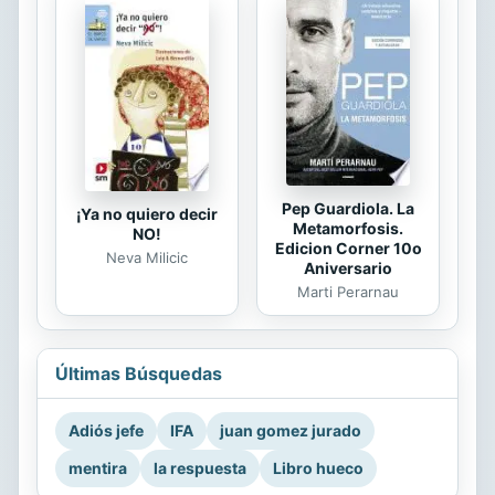
Pep Guardiola. La
¡Ya no quiero decir
Metamorfosis.
NO!
Edicion Corner 10o
Neva Milicic
Aniversario
Marti Perarnau
Últimas Búsquedas
Adiós jefe
IFA
juan gomez jurado
mentira
la respuesta
Libro hueco