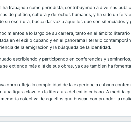
s ha trabajado como periodista, contribuyendo a diversas publ
emas de política, cultura y derechos humanos, y ha sido un ferv
 su escritura, busca dar voz a aquellos que son silenciados y p
ocimientos a lo largo de su carrera, tanto en el ámbito literar
petada en el exilio cubano y en el panorama literario contempor
iencia de la emigración y la búsqueda de la identidad.
tinuado escribiendo y participando en conferencias y seminari
 se extiende más allá de sus obras, ya que también ha fomentado
ya obra refleja la complejidad de la experiencia cubana contemp
e en una figura clave en la literatura del exilio cubano. A medida
a memoria colectiva de aquellos que buscan comprender la reali