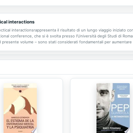
eron cabida las culturas judía e islámica, a la vez...
ical interactions
ctical interactionsrappresenta il risultato di un lungo viaggio iniziato c
onal conference, che si è svolta presso l’Università degli Studi di Roma 
presente volume – sono stati considerati fondamentali per aumentare l’
nazionalità delle proposte, che ha mirato ad arricchire la gamma di...