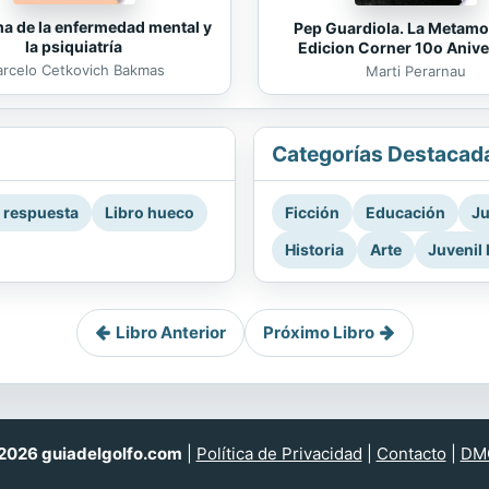
ma de la enfermedad mental y
Pep Guardiola. La Metamo
la psiquiatría
Edicion Corner 10o Anive
rcelo Cetkovich Bakmas
Marti Perarnau
Categorías Destacad
a respuesta
Libro hueco
Ficción
Educación
Ju
Historia
Arte
Juvenil 
Libro Anterior
Próximo Libro
026 guiadelgolfo.com
|
Política de Privacidad
|
Contacto
|
DM