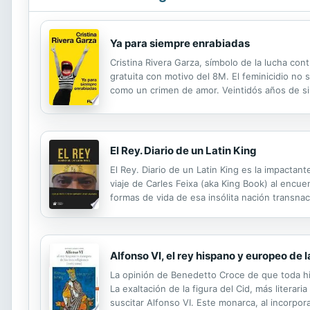
Ya para siempre enrabiadas
Cristina Rivera Garza, símbolo de la lucha con
gratuita con motivo del 8M. El feminicidio no 
como un crimen de amor. Veintidós años de si
contra las mujeres es siempre, sea cual sea e
El Rey. Diario de un Latin King
El Rey. Diario de un Latin King es la impactan
viaje de Carles Feixa (aka King Book) al encue
formas de vida de esa insólita nación transnac
quince años, desde su primer encuentro en 20
Alfonso VI, el rey hispano y europeo de l
La opinión de Benedetto Croce de que toda his
La exaltación de la figura del Cid, más litera
suscitar Alfonso VI. Este monarca, al incorpor