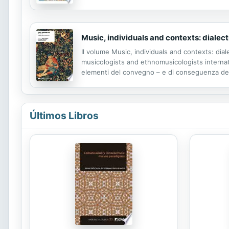
de civilizaciones bajo su cetro, en su reino tuvi
Music, individuals and contexts: dialect
Il volume Music, individuals and contexts: diale
musicologists and ethnomusicologists internati
elementi del convegno – e di conseguenza del 
conoscenze scientifiche. In primo luogo l'inter
Últimos Libros