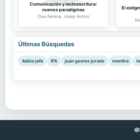
Comunicación y lectoescritura:
El estig
nuevos paradigmas
Clua Serena, Josep Antoni
Ma
Últimas Búsquedas
Adiós jefe
IFA
juan gomez jurado
mentira
l
@2