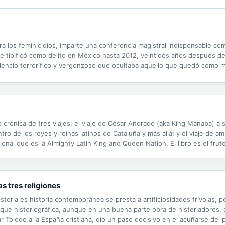
tra los feminicidios, imparte una conferencia magistral indispensable c
se tipificó como delito en México hasta 2012, veintidós años después de
lencio terrorífico y vergonzoso que ocultaba aquello que quedó como m
l lugar del mundo donde ocurra, una mancha que ocultar. Con la mirada..
te crónica de tres viajes: el viaje de César Andrade (aka King Manaba) a 
ntro de los reyes y reinas latinos de Cataluña y más allá; y el viaje de 
ional que es la Almighty Latin King and Queen Nation. El libro es el frut
05, con ocasión de una redada en un casal juvenil de...
as tres religiones
toria es historia contemporánea se presta a artificiosidades frívolas, 
ria que historiográfica, aunque en una buena parte obra de historiadores,
ar Toledo a la España cristiana, dio un paso decisivo en el acuñarse del 