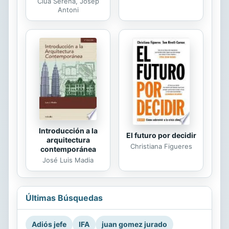
Clua Serena, Josep
Antoni
Introducción a la
El futuro por decidir
arquitectura
Christiana Figueres
contemporánea
José Luis Madia
Últimas Búsquedas
Adiós jefe
IFA
juan gomez jurado