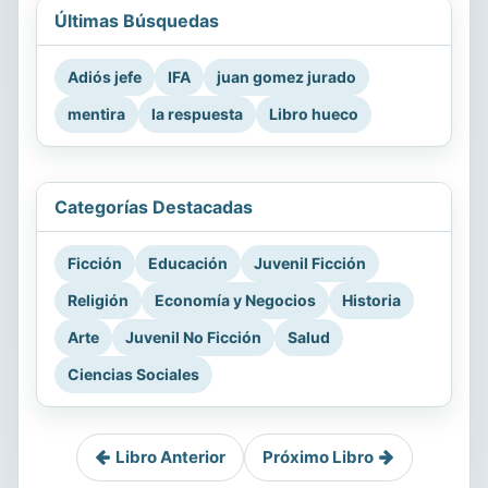
Últimas Búsquedas
Adiós jefe
IFA
juan gomez jurado
mentira
la respuesta
Libro hueco
Categorías Destacadas
Ficción
Educación
Juvenil Ficción
Religión
Economía y Negocios
Historia
Arte
Juvenil No Ficción
Salud
Ciencias Sociales
Libro Anterior
Próximo Libro