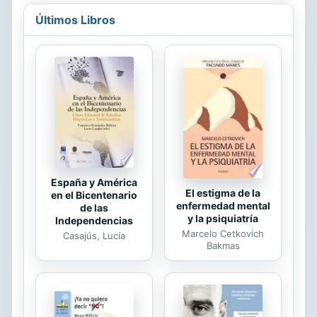
largo de su trayectoria profesional,
los textos transitan por territorios
Últimos Libros
diversos, desde el románico a la
contemporaneidad, emulando la
visión analítica y crítica con la que
Sureda ha cartografiado el hecho
artístico, y proyectan, asimismo, el
caleidoscópico universo en el que ha
desplegado su actividad como
historiador del arte.
España y América
El estigma de la
en el Bicentenario
enfermedad mental
de las
y la psiquiatría
Independencias
Marcelo Cetkovich
Casajús, Lucía
Bakmas