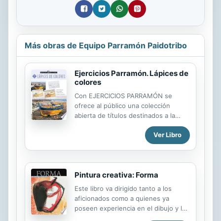
Más obras de Equipo Parramón Paidotribo
Ejercicios Parramón. Lápices de
colores
Con EJERCICIOS PARRAMÓN se
ofrece al público una colección
abierta de títulos destinados a la
práctica del dibujo y la pintura. Cada
Ver Libro
volumen se dedica a un tema
(paisaje, bodegón, figura, etc.) o a
una técnica (óleo, acuarela, pastel,
etc.), y presenta un conjunto de
Pintura creativa: Forma
ejercicios variados, desarrollados por
diferentes profesores. La foto del
Este libro va dirigido tanto a los
modelo para pintar, una introducción
aficionados como a quienes ya
a cada ejercicio, un cuadro de los
poseen experiencia en el dibujo y la
distintos materiales que se necesitan
pintura, que desean despertar su