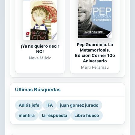
Pep Guardiola. La
¡Ya no quiero decir
Metamorfosis.
NO!
Edicion Corner 10o
Neva Milicic
Aniversario
Marti Perarnau
Últimas Búsquedas
Adiós jefe
IFA
juan gomez jurado
mentira
la respuesta
Libro hueco