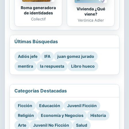
Roma generadora
Vivienda ¿Qué
de identidades
viene?
Collectif
Verónica Adler
Últimas Búsquedas
Adiós jefe
IFA
juan gomez jurado
mentira
la respuesta
Libro hueco
Categorías Destacadas
Ficción
Educación
Juvenil Ficción
Religión
Economía y Negocios
Historia
Arte
Juvenil No Ficción
Salud