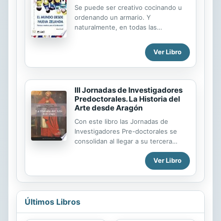
Se puede ser creativo cocinando u
ordenando un armario. Y
naturalmente, en todas las
actividades propias del profesorado
como por ejemplo diseñar una
Ver Libro
evaluación, organizar un claustro,
planificar una actividad de
aprendizaje o solucionar un conflicto.
III Jornadas de Investigadores
Predoctorales. La Historia del
Arte desde Aragón
Con este libro las Jornadas de
Investigadores Pre-doctorales se
consolidan al llegar a su tercera
edición, tras las reuniones
Ver Libro
celebradas respectivamente en
Daroca (2014) y Albarracín (2016). En
esta ocasión han sido organizadas
por el Departamento de Historia del
Arte de la Universidad de Zaragoza
Últimos Libros
en la Casa de Cultura de Gallur, los
días 30 de noviembre y 1 de