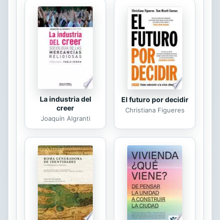
diciembre de 2018. El volumen reúne
de esta manera las investigaciones
más punteras relativas a la historia,
el arte y el patrimonio cultural en
Aragón, actualizando conocimientos
sobre múltiples temas y abriendo
nuevas vías...
La industria del
El futuro por decidir
creer
Christiana Figueres
Joaquín Algranti