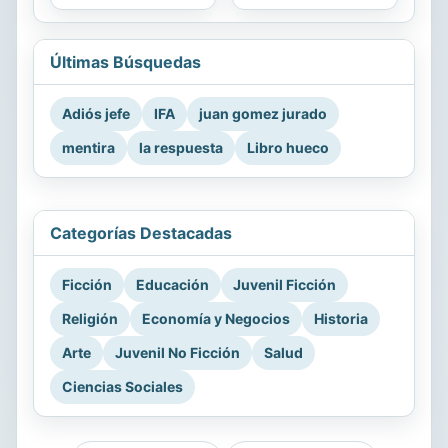
Últimas Búsquedas
Adiós jefe
IFA
juan gomez jurado
mentira
la respuesta
Libro hueco
Categorías Destacadas
Ficción
Educación
Juvenil Ficción
Religión
Economía y Negocios
Historia
Arte
Juvenil No Ficción
Salud
Ciencias Sociales