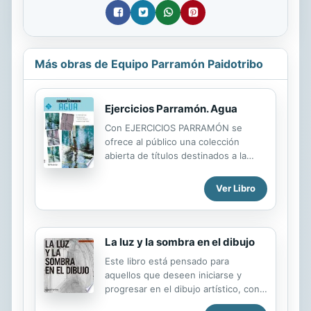
Más obras de Equipo Parramón Paidotribo
Ejercicios Parramón. Agua
Con EJERCICIOS PARRAMÓN se
ofrece al público una colección
abierta de títulos destinados a la
práctica del dibujo y la pintura. Cada
volumen se dedica a un tema
Ver Libro
(paisaje, bodegón, figura, etc.) o a
una técnica (óleo, acuarela, pastel,
etc.), y presenta un conjunto de
ejercicios variados, desarrollados por
La luz y la sombra en el dibujo
diferentes profesores. La foto del
Este libro está pensado para
modelo para pintar, una introducción
aquellos que deseen iniciarse y
a cada ejercicio, un cuadro de los
progresar en el dibujo artístico, con
distintos materiales que se necesitan
un método pedagógico que invita a
para su desarrollo y una secuencia