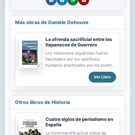
Más obras de Danièle Dehouve
La ofrenda sacrificial entre los
tlapanecos de Guerrero
Los misioneros españoles fueron
fascinados por los sacrificios
humanos practicados por los pueblos
del México antiguo. Enfantizando los
Ver Libro
aspectos sangrientos de las
ceremonias, consideraron los
sacrificios independientemente de
los rituales a los cuales pertenecían.
Este libro propone una nueva
Otros libros de Historia
metodología para estudiar el
sacrificio en relacíon con el ritual,
Cuatro siglos de periodismo en
puesta a prueba con el análisis de un
España
tipo específico de ritual -el depósito
ritual-, el cual atravesó los siglos
La historiografía actual utiliza las