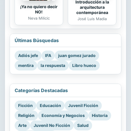
Introducción a la
¡Ya no quiero decir
arquitectura
NO!
contemporánea
Neva Milicic
José Luis Madia
Últimas Búsquedas
Adiós jefe
IFA
juan gomez jurado
mentira
la respuesta
Libro hueco
Categorías Destacadas
Ficción
Educación
Juvenil Ficción
Religión
Economía y Negocios
Historia
Arte
Juvenil No Ficción
Salud