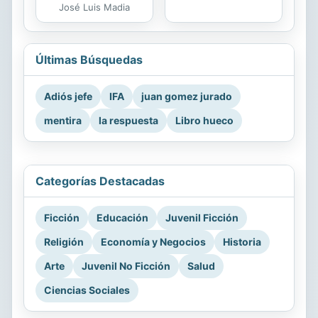
José Luis Madia
Últimas Búsquedas
Adiós jefe
IFA
juan gomez jurado
mentira
la respuesta
Libro hueco
Categorías Destacadas
Ficción
Educación
Juvenil Ficción
Religión
Economía y Negocios
Historia
Arte
Juvenil No Ficción
Salud
Ciencias Sociales