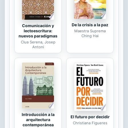
historia tradicional, desde antes de la
Independencia hasta...
De la crisis a la paz
Comunicación y
lectoescritura:
Maestra Suprema
nuevos paradigmas
Ching Hai
Clua Serena, Josep
Antoni
Introducción a la
El futuro por decidir
arquitectura
Christiana Figueres
contemporánea