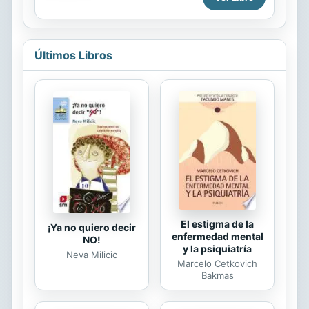
Mundial de la Profecía”, tiene por
finalidad mostrar la meta político
espiritual de Nuestro Señor
Jesucristo. Y será predicado este
Últimos Libros
evangelio del reino en todo el
mundo, para testimonio a todas las
naciones; y entonces vendrá el fin.
(Mateo 24: 14)
El estigma de la
¡Ya no quiero decir
enfermedad mental
NO!
y la psiquiatría
Neva Milicic
Marcelo Cetkovich
Bakmas