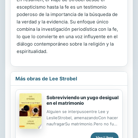
escepticismo hasta la fe es un testimonio
poderoso de la importancia de la búsqueda de
la verdad y la evidencia. Su enfoque único
combina la investigación periodística con la fe,
lo que lo convierte en una voz influyente en el
diálogo contemporáneo sobre la religión y la
espiritualidad.
Más obras de Lee Strobel
Sobreviviendo un yugo desigual
en el matrimonio
Alguien se interpusoentre Lee y
LeslieStrobel, amenazandoCon hacer
naufragarSu matrimonio.Pero no fue
un viejoAmor, fue Jesucristo.La
decisión de Leslie de convertirse en
Ver Libro