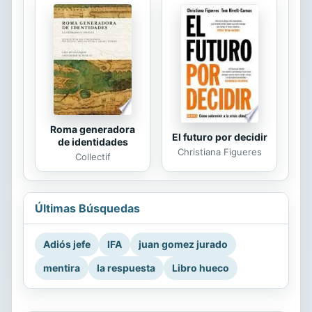
Roma generadora
El futuro por decidir
de identidades
Christiana Figueres
Collectif
Últimas Búsquedas
Adiós jefe
IFA
juan gomez jurado
mentira
la respuesta
Libro hueco