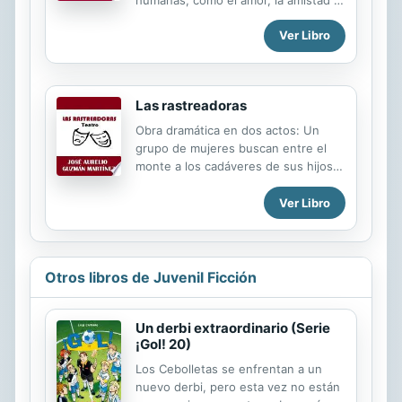
los sueños. Con este libro, usted
Ver Libro
gozará de seductores versos. *La
obra también se encuentra
disponible en versión impresa. **
Apoya a los escritores noveles
Las rastreadoras
comentando y calificando sus obras.
ENLACES CON EL AUTOR DE LA
Obra dramática en dos actos: Un
OBRA. URL de Google+
grupo de mujeres buscan entre el
https://www.google.com/+AurelioGuzm%C3%
monte a los cadáveres de sus hijos
Blogspot
desaparecidos, a manos de
http://joseaurelioguzmanmartinez.blogspot.mx/
criminales.
Ver Libro
Otros libros de Juvenil Ficción
Un derbi extraordinario (Serie
¡Gol! 20)
Los Cebolletas se enfrentan a un
nuevo derbi, pero esta vez no están