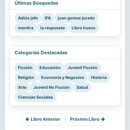
Últimas Búsquedas
Adiós jefe
IFA
juan gomez jurado
mentira
la respuesta
Libro hueco
Categorías Destacadas
Ficción
Educación
Juvenil Ficción
Religión
Economía y Negocios
Historia
Arte
Juvenil No Ficción
Salud
Ciencias Sociales
Libro Anterior
Próximo Libro