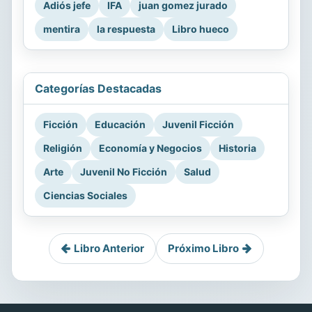
Adiós jefe
IFA
juan gomez jurado
mentira
la respuesta
Libro hueco
Categorías Destacadas
Ficción
Educación
Juvenil Ficción
Religión
Economía y Negocios
Historia
Arte
Juvenil No Ficción
Salud
Ciencias Sociales
Libro Anterior
Próximo Libro