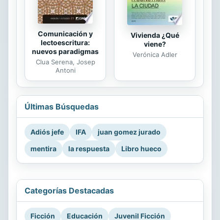
Comunicación y
Vivienda ¿Qué
lectoescritura:
viene?
nuevos paradigmas
Verónica Adler
Clua Serena, Josep
Antoni
Últimas Búsquedas
Adiós jefe
IFA
juan gomez jurado
mentira
la respuesta
Libro hueco
Categorías Destacadas
Ficción
Educación
Juvenil Ficción