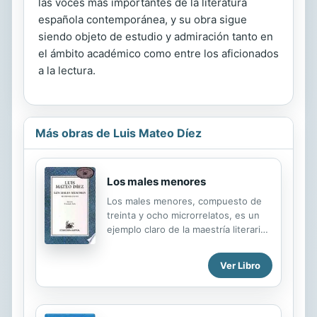
las voces más importantes de la literatura
española contemporánea, y su obra sigue
siendo objeto de estudio y admiración tanto en
el ámbito académico como entre los aficionados
a la lectura.
Más obras de Luis Mateo Díez
Los males menores
Los males menores, compuesto de
treinta y ocho microrrelatos, es un
ejemplo claro de la maestría literaria
de Luis Mateo Díez. Dado que el
género se presta, como ningún otro,
Ver Libro
a la experimentación, el autor se
acerca en esta obra a los límites de
la condensación, la intensidad, la
expresividad y la imaginación para