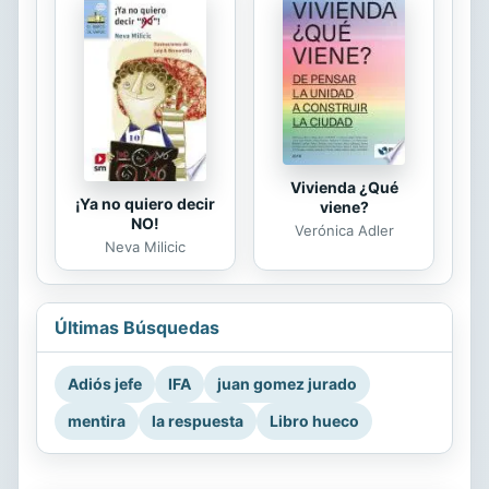
Vivienda ¿Qué
¡Ya no quiero decir
viene?
NO!
Verónica Adler
Neva Milicic
Últimas Búsquedas
Adiós jefe
IFA
juan gomez jurado
mentira
la respuesta
Libro hueco