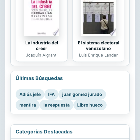
La industria del
El sistema electoral
creer
venezolano
Joaquín Algranti
Luis Enrique Lander
Últimas Búsquedas
Adiós jefe
IFA
juan gomez jurado
mentira
la respuesta
Libro hueco
Categorías Destacadas