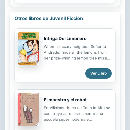
Comienza una nueva temporada para
opone, y sus amigos y conocidos
Grizi como jugador del San
creen que es demasiado pequeño ...
Sebastián. El joven futbolista se
encuentra con Diego, su compañero
Otros libros de Juvenil Ficción
recién llegado de Argentina. Está
ansioso por reencontrarse con sus
otros amigos, aunque pronto se da
Intriga Del Limonero
cuenta de que Andrea, la chica que
When his scary neighbor, Señorita
le gusta, está intentando evitarlo...
Andrade, finds all the lemons from
Tony, sin embargo, no tiene tiempo
her prize-winning lemon tree missing
para pensarlo: la llegada de un nuevo
one day, Mickey Rangel vows to
entrenador obliga al joven prodigio
determine what happened.
a...
Ver Libro
El maestro y el robot
En Villalmendruco de Todo lo Alto se
construye apresuradamente una
escuela supermoderna e
incomprensible. Y se sustituye al