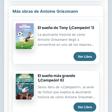
Más obras de Antoine Griezmann
El sueño de Tony (¡Campeón! 1)
La alucinante historia de cómo
Antoine Griezmann llegó a
convertirse en uno de los mejores
jugadores del mundo. ¡Una
fenomenal serie de fútbol escrita por
Ver Libro
él mismo y basada en su propia vida!
¡Los sueños pueden hacerse
realidad! Tony Grizi sueña con unirse
al equipo de jóvenes campeones que
El sueño más grande
dirige su padre. Por un golpe de
(¡Campeón! 6)
suerte o quizás por cosas del
Sexto libro de «¡Campeón!», la serie
destino, el delantero actual del
de fútbol que explica la alucinante
equipo se lesiona durante las
historia de cómo Antoine Griezmann
vacaciones, y es necesario encontrar
llegó a convertirse en uno de los
un reemplazo cuanto antes. A pesar
Ver Libro
mejores jugadores del mundo.
de que su padre, «el Grizzly», se