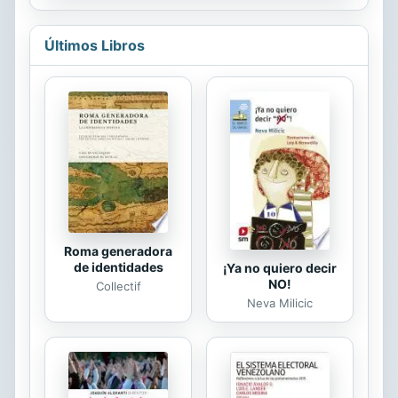
que vengó la afrenta matando al
traidor antes de despedirse de su
Últimos Libros
amada. Y DICEN QUE, DESDE
ENTONCES, el Bebedor de Lágrimas
vaga aún como alma en pena
arrastrando su espada por entre los
olmos con el propósito de vengar a
toda chica engañada. ESO DICEN...
aunque a sus dieciocho años, Adela
no cree en fantasmas, ni en
leyendas de nobles húngaros, ni en
maldiciones eternas....
Roma generadora
de identidades
¡Ya no quiero decir
NO!
Collectif
Neva Milicic