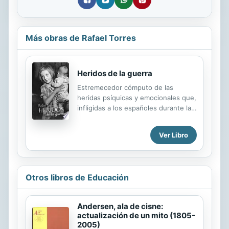
Más obras de Rafael Torres
Heridos de la guerra
Estremecedor cómputo de las
heridas psíquicas y emocionales que,
infligidas a los españoles durante la
Guerra, permanecen dolorosas y
abiertas porque la Victoria de Franco
Ver Libro
escarbó y ahondó en ellas durante
40 años, y luego porque la Transición
se olvidó de cerrarlas o de procurar
algún alivio a las víctimas de aquella
Otros libros de Educación
victoria. Heridos de la Guerra, sexta
y última entrega de la serie que
Rafael Torres ha dedicado al capítulo
Andersen, ala de cisne:
más traumático de nuestra historia
actualización de un mito (1805-
reciente, se compone de las 17
2005)