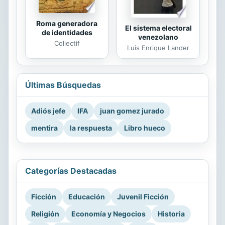
Roma generadora
El sistema electoral
de identidades
venezolano
Collectif
Luis Enrique Lander
Últimas Búsquedas
Adiós jefe
IFA
juan gomez jurado
mentira
la respuesta
Libro hueco
Categorías Destacadas
Ficción
Educación
Juvenil Ficción
Religión
Economía y Negocios
Historia