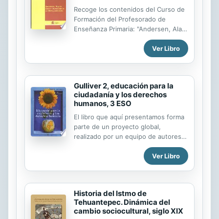
historias reales, desconocidas,
Recoge los contenidos del Curso de
escalofriantes, de 17 heridos graves
Formación del Profesorado de
en aquella...
Enseñanza Primaria: "Andersen, Ala
de cisne: Actualización de un mito
Ver Libro
(1805.2005)", celebrado en la
Universidad Internacional Menéndez
Pelayo de Santander, en el verano de
2004.
Gulliver 2, educación para la
ciudadanía y los derechos
humanos, 3 ESO
El libro que aquí presentamos forma
parte de un proyecto global,
realizado por un equipo de autores
de las especialidades de Geografía e
Ver Libro
Historia y de Filosofía. Es un
proyecto unitario y coherente para la
educación en valores. Algunas ideas
han fijado la pauta. En primer lugar,
Historia del Istmo de
se presta atención a la actualidad
Tehuantepec. Dinámica del
más próxima con el objetivo con el
cambio sociocultural, siglo XIX
objetivo de transmitir a los alumnos