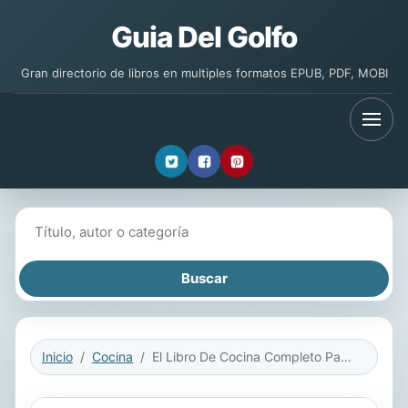
Guia Del Golfo
Gran directorio de libros en multiples formatos EPUB, PDF, MOBI
Buscar libros
Inicio
Cocina
El Libro De Cocina Completo Para Olla de Cocción Lenta En español/ The Complete Cookbook For Slow Cooker In Spanish Recetas Simples,¿Resultados Extraordinarios