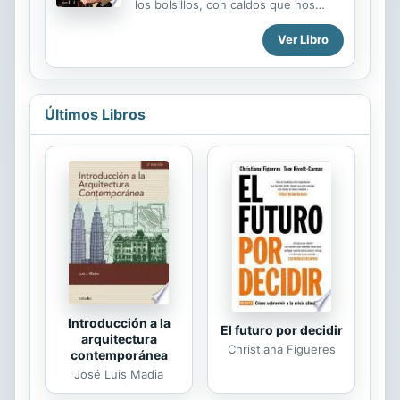
los bolsillos, con caldos que nos
invitan a celebrar y a compartir. En
Ver Libro
esta nueva entrega de una guía que
se ha convertido en toda una
referencia, el premiado sumiller
David Seijas descorcha para nosotros
112 experiencias, 112 placeres, 112
Últimos Libros
vinos que son auténticos
descubrimientos para los sentidos.
Avalado por el Prix International de
Littérature Gastronomique
Introducción a la
El futuro por decidir
arquitectura
Christiana Figueres
contemporánea
José Luis Madia