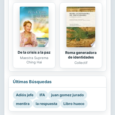
De la crisis a la paz
Roma generadora
de identidades
Maestra Suprema
Ching Hai
Collectif
Últimas Búsquedas
Adiós jefe
IFA
juan gomez jurado
mentira
la respuesta
Libro hueco