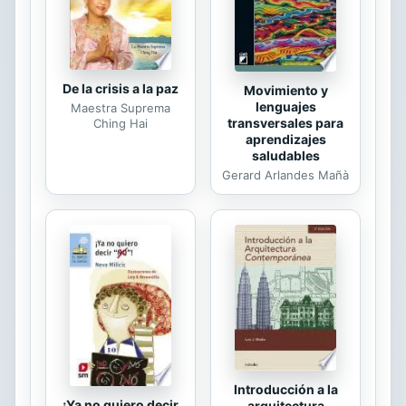
radio y televisión, el apuesto dueño
de...
De la crisis a la paz
Movimiento y
lenguajes
Maestra Suprema
transversales para
Ching Hai
aprendizajes
saludables
Gerard Arlandes Mañà
Introducción a la
¡Ya no quiero decir
arquitectura