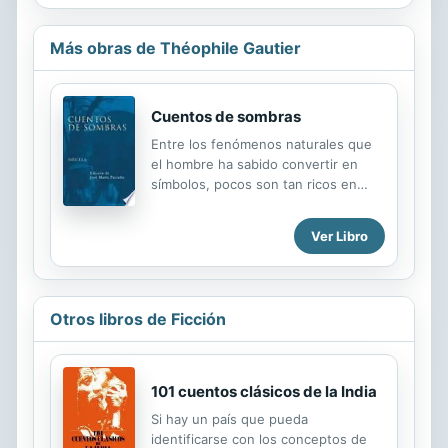
Más obras de Théophile Gautier
Cuentos de sombras
Entre los fenómenos naturales que
el hombre ha sabido convertir en
símbolos, pocos son tan ricos en
significados como el de la sombra.
Símbolo del mal y de la muerte, del
Ver Libro
alma y del espíritu, de lo pasajero y
lo imperfecto... la sombra ha
proporcionado a la literatura algunas
de sus invenciones más memorables,
Otros libros de Ficción
seleccionadas para este volumen. En
las fábulas de Esopo, la sombra de
un burro sirve para mostrarnos hasta
dónde puede llegar la estupidez
101 cuentos clásicos de la India
humana, dejando una sonrisa amarga
Si hay un país que pueda
en el lector. «El milagro de Teófilo» y
identificarse con los conceptos de
la leyenda «El hombre que perdió su