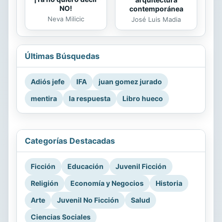
NO!
contemporánea
Neva Milicic
José Luis Madia
Últimas Búsquedas
Adiós jefe
IFA
juan gomez jurado
mentira
la respuesta
Libro hueco
Categorías Destacadas
Ficción
Educación
Juvenil Ficción
Religión
Economía y Negocios
Historia
Arte
Juvenil No Ficción
Salud
Ciencias Sociales