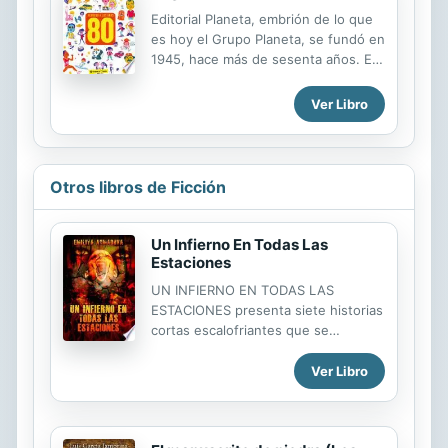
como una versión de las "ideas"
Editorial Planeta, embrión de lo que
kantianas una vez liberadas de su
es hoy el Grupo Planeta, se fundó en
sentido transcendental. El texto
1945, hace más de sesenta años. Es
ofrece una explicación genealógica
la editorial de prestigio con mayor
de los vínculos que unen el
influencia en el mundo de habla
Ver Libro
planteamiento kantiano con cuatro
hispana. Anualmente convoca el
presuposiciones pragmáticas
Premio Planeta, el más destacado de
inevitables en la acción comunicativa:
los certámenes españoles, junto a
un mundo...
otros de gran relevancia literaria.
Otros libros de Ficción
Un Infierno En Todas Las
Estaciones
UN INFIERNO EN TODAS LAS
ESTACIONES presenta siete historias
cortas escalofriantes que se
extienden por todo el mundo,
invitándote a participar en una
Ver Libro
aventura sobrenatural escalofriante
que no olvidarás pronto. En su
interior, descubrirá lo que sucede