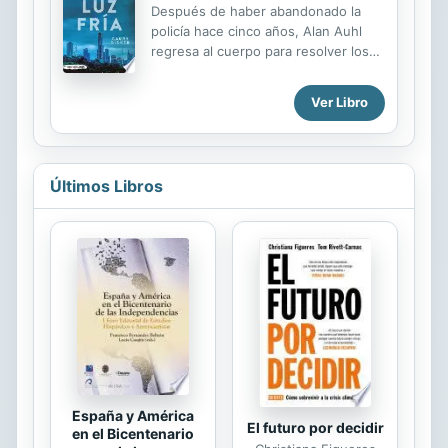
de E.D., pero justo cuando todos sus
Después de haber abandonado la
sueños profesionales estaban a
policía hace cinco años, Alan Auhl
punto de convertirse en realidad no
regresa al cuerpo para resolver los
era el momento de intentar nada con
llamados casos fríos. Ahora tiene
ella. E.D. se había metido en un buen
entre manos tres: el de un esqueleto
lío y cualquiera al que se le
Ver Libro
encontrado en un jardín, el de un
relacionara con ella se arriesgaba a...
anciano asesinado que
aparentemente no tenía enemigos y
el de un Barba Azul que ya mató a
Últimos Libros
dos de sus esposas y ahora amenaza
con acabar con la tercera. Los que
ven en Auhl a un veterano
excéntrico no podían andar más
desencaminados. Simplemente sus
métodos, poco ortodoxos y a veces
muy cuestionables, demuestran que
lleva sus investigaciones hasta las
últimas consecuencias....
España y América
El futuro por decidir
en el Bicentenario