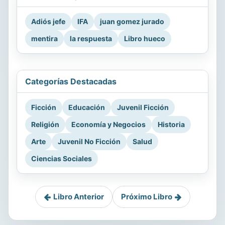
Adiós jefe
IFA
juan gomez jurado
mentira
la respuesta
Libro hueco
Categorías Destacadas
Ficción
Educación
Juvenil Ficción
Religión
Economía y Negocios
Historia
Arte
Juvenil No Ficción
Salud
Ciencias Sociales
Libro Anterior
Próximo Libro