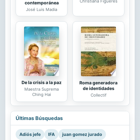
Christiana Figueres
contemporánea
José Luis Madia
De la crisis a la paz
Roma generadora
de identidades
Maestra Suprema
Ching Hai
Collectif
Últimas Búsquedas
Adiós jefe
IFA
juan gomez jurado