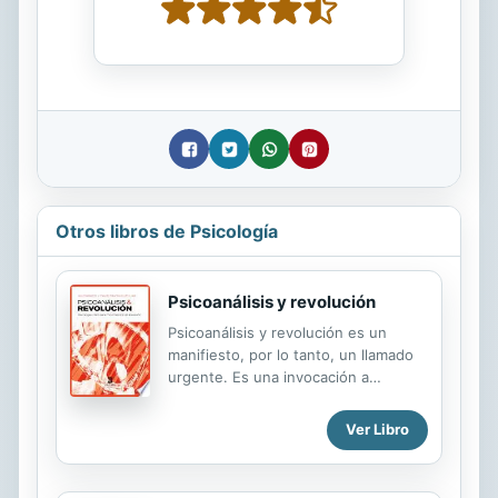
Otros libros de Psicología
Psicoanálisis y revolución
Psicoanálisis y revolución es un
manifiesto, por lo tanto, un llamado
urgente. Es una invocación a
desentrañar una situación que la
historia ha encubierto con diversas
Ver Libro
estrategias ideológicas. Por esta
pendiente, Ian Parker y David Pavón-
Cuéllar han respondido a ese llamado