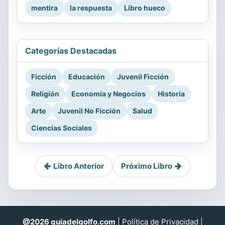
mentira
la respuesta
Libro hueco
Categorías Destacadas
Ficción
Educación
Juvenil Ficción
Religión
Economía y Negocios
Historia
Arte
Juvenil No Ficción
Salud
Ciencias Sociales
Libro Anterior
Próximo Libro
@2026 guiadelgolfo.com
|
Política de Privacidad
|