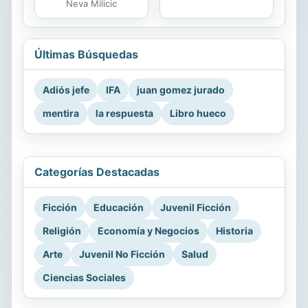
Neva Milicic
Últimas Búsquedas
Adiós jefe
IFA
juan gomez jurado
mentira
la respuesta
Libro hueco
Categorías Destacadas
Ficción
Educación
Juvenil Ficción
Religión
Economía y Negocios
Historia
Arte
Juvenil No Ficción
Salud
Ciencias Sociales