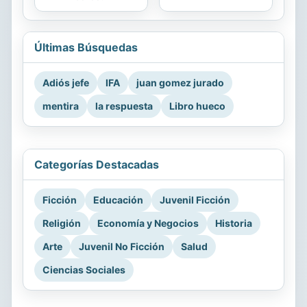
Últimas Búsquedas
Adiós jefe
IFA
juan gomez jurado
mentira
la respuesta
Libro hueco
Categorías Destacadas
Ficción
Educación
Juvenil Ficción
Religión
Economía y Negocios
Historia
Arte
Juvenil No Ficción
Salud
Ciencias Sociales