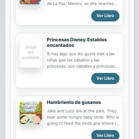
de La Paz, Mexico, as she teaches
him Spanish words and phrases and
Ver Libro
he teaches her English.
Princesas Disney. Establos
encantados
Si hay algo que les guste más a las
niñas que los caballos y las
princesas, son caballos y princesas
juntos. Ahora, esta combinación
Ver Libro
viene en un formato de lujo, en el
que Bella, Cenicienta y Blancanieves
se embarcan en una aventura
completamente nueva con sus
Hambriento de gusanos
nobles y fieles amigos caballos.
Únete a Bella en sus esfuerzos por
Jake and Lucy are at the park. They
animar al misteriosamente
hear some hungry baby birds. Who is
melancólico Phillipe; maravíllate ante
going to feed the birds and where is
la decisión de Cenicienta de incluir al
their mother?
pobre y torpe Frou en un concurso
Ver Libro