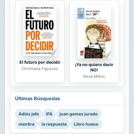
El futuro por decidir
¡Ya no quiero decir
Christiana Figueres
NO!
Neva Milicic
Últimas Búsquedas
Adiós jefe
IFA
juan gomez jurado
mentira
la respuesta
Libro hueco