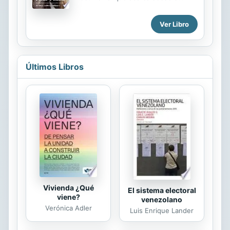
Merton lo conociera en 1968 y
infancia, su pasión por el fútbol, los
realizase el famoso comentario de
primeros años de universidad en
que era «el hombre más grande que
Ver Libro
Valencia, hasta la pasión por volar
nunca he conocido».
que la empujó a entrar en la Armada
española...
Últimos Libros
Vivienda ¿Qué
El sistema electoral
viene?
venezolano
Verónica Adler
Luis Enrique Lander