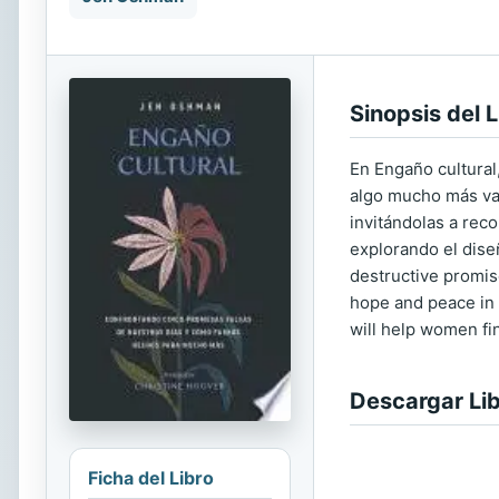
Sinopsis del L
En Engaño cultural
algo mucho más val
invitándolas a rec
explorando el dise
destructive promis
hope and peace in 
will help women fi
Descargar Li
Ficha del Libro