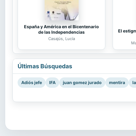
España y América en el Bicentenario
El estig
de las Independencias
Casajús, Lucía
Ma
Últimas Búsquedas
Adiós jefe
IFA
juan gomez jurado
mentira
l