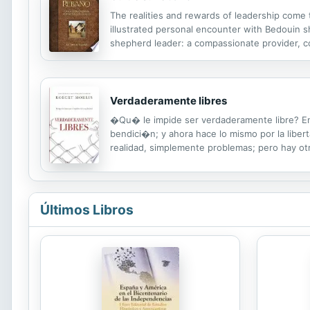
The realities and rewards of leadership come to
illustrated personal encounter with Bedouin sh
shepherd leader: a compassionate provider, c
with the Divine Shepherd. Become a shepherd a
Verdaderamente libres
�Qu� le impide ser verdaderamente libre? En 
bendici�n; y ahora hace lo mismo por la libert
realidad, simplemente problemas; pero hay o
diferencia entre las cosas del mal y las del 
Últimos Libros