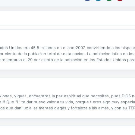
ados Unidos era 45.5 millones en el ano 2007, convirtiendo a los hispan
or ciento de la poblacion total de esta nacion. La poblacion latina en lo
presentaran el 29 por ciento de la poblacion en los Estados Unidos para
que se involucraran en el ministerio en diferentes regiones de los Esta
exiones, y guas, encuentres la paz espiritual que necesitas, pues DIOS
e!!! Que "L" te dar nuevo valor a tu vida, porque t eres algo muy espe
os que dan luz a las mentes ciegas y fortaleza a las almas, y con su
amor, de paz, y de prosperidad, Dile a mi PADRE CELESTIAL un "S" confia