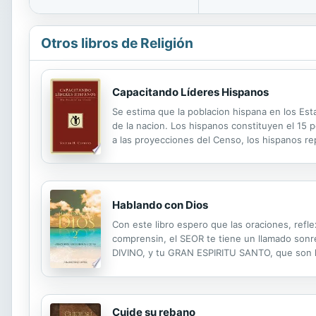
Otros libros de Religión
Capacitando Líderes Hispanos
Se estima que la poblacion hispana en los Est
de la nacion. Los hispanos constituyen el 15 p
a las proyecciones del Censo, los hispanos re
sugerencias para capacitar a lideres hispanos 
Hablando con Dios
Con este libro espero que las oraciones, refl
comprensin, el SEOR te tiene un llamado sonr
DIVINO, y tu GRAN ESPIRITU SANTO, que son l
guiaran para siempre en el camino de luz, de 
Cuide su rebano