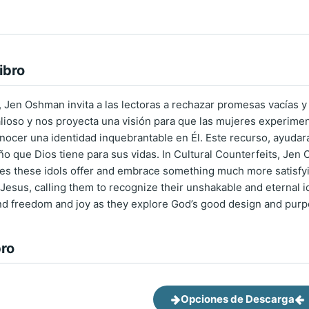
ibro
, Jen Oshman invita a las lectoras a rechazar promesas vacías y
ioso y nos proyecta una visión para que las mujeres experime
onocer una identidad inquebrantable en Él. Este recurso, ayudar
ño que Dios tiene para sus vidas. In Cultural Counterfeits, J
es these idols offer and embrace something much more satisfyi
Jesus, calling them to recognize their unshakable and eternal i
nd freedom and joy as they explore God’s good design and purpos
bro
Opciones de Descarga