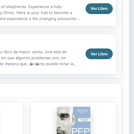
ge of shepherds. Experience a fully
Ver Libro
 Christ. Here is your trail to become a
and experience a life changing encounter
entic classic...
u libro de mayor venta, Una vida de
Ver Libro
ara en que algunos problemas son, en
. De manera que, �c�mo puede notar la
 le indican...