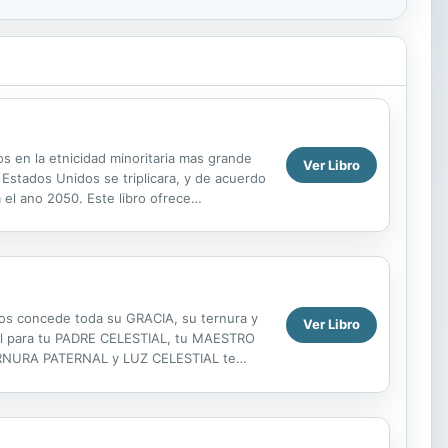
os en la etnicidad minoritaria mas grande
Ver Libro
s Estados Unidos se triplicara, y de acuerdo
 el ano 2050. Este libro ofrece
dos Unidos....
 nos concede toda su GRACIA, su ternura y
Ver Libro
cial para tu PADRE CELESTIAL, tu MAESTRO
 TERNURA PATERNAL y LUZ CELESTIAL te
do y consciente a su...