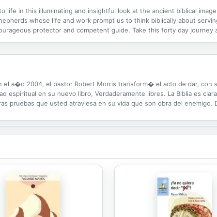
 life in this illuminating and insightful look at the ancient biblical ima
epherds whose life and work prompt us to think biblically about serving
ourageous protector and competent guide. Take this forty day journey 
fter God's own heart by rediscovering true biblical leadership. An auth
el a�o 2004, el pastor Robert Morris transform� el acto de dar, con s
ad espiritual en su nuevo libro, Verdaderamente libres. La Biblia es cl
tras pruebas que usted atraviesa en su vida que son obra del enemigo
mundo? Verdaderamente libres le mostrar� las se�ales de advertencia que