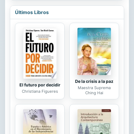
reservas – ya sea en los negocios o
en el govierno, en la medicina o en
Últimos Libros
las fuerzas armadas, en la educación
o en los medios – no solamente en
las misiones y en el ministerio. Hay
un sonido de trompeta dirigido a los
que desean una vida más profunda
de excelencia, de mayor eficacia, de
una visión más amplia y de una
participación más...
De la crisis a la paz
El futuro por decidir
Maestra Suprema
Christiana Figueres
Ching Hai