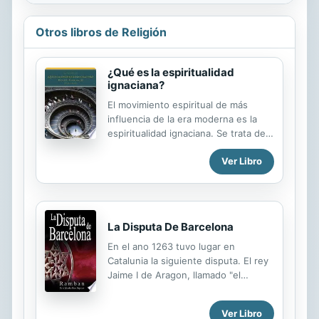
Otros libros de Religión
¿Qué es la espiritualidad
ignaciana?
El movimiento espiritual de más
influencia de la era moderna es la
espiritualidad ignaciana. Se trata de
un enfoque en la vida espiritual
Ver Libro
fundamentado en las ideas de san
Ignacio de Loyola. La espiritualidad
ignaciana nos enseña a desarrollar
una atención activa en Dios y a darle
una pronta respuesta; Dios está
La Disputa De Barcelona
siempre activo en la vida de las
En el ano 1263 tuvo lugar en
personas. En ¿Qué es la
Catalunia la siguiente disputa. El rey
espiritualidad ignaciana?, el Padre
Jaime I de Aragon, llamado "el
David S. Fleming, S.J., nos brinda un
Conquistador" (1208-1276) llamo a
resumen erudito, aunque también
Pablo Cristiano de Montpellier, quien
muy accesible, de los elementos
Ver Libro
defendio el lado Cristiano. Por los
fundamentales de la espiritualidad