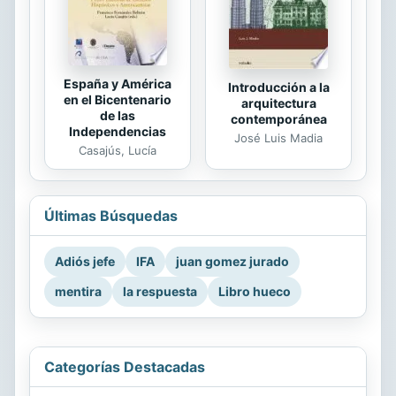
España y América
Introducción a la
en el Bicentenario
arquitectura
de las
contemporánea
Independencias
José Luis Madia
Casajús, Lucía
Últimas Búsquedas
Adiós jefe
IFA
juan gomez jurado
mentira
la respuesta
Libro hueco
Categorías Destacadas