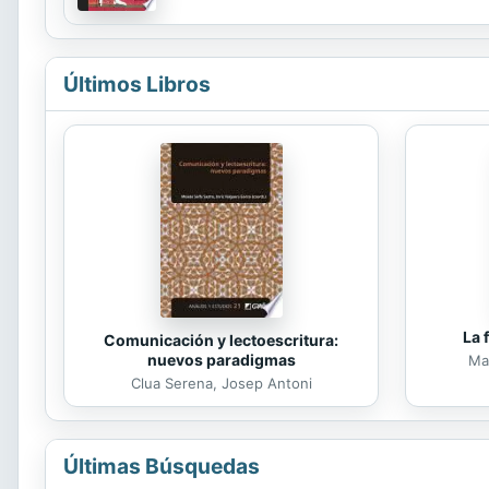
de constancia, tesón y valentía algunas de ella
Últimos Libros
La 
Comunicación y lectoescritura:
nuevos paradigmas
Mar
Clua Serena, Josep Antoni
Últimas Búsquedas