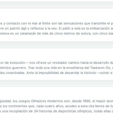
os y contacto con el mar al límite son las sensaciones que transmite el 
 un patrón ágil y reflexivo a la vez. El patín a vela es la embarcación 
celona es un catamarán de más de cinco metros de eslora, con cinco b
otavara y el mástil es de aluminio. Tiene una superficie vélica...
r de evolución— nos ofrece un revelador camino hacia el desarrollo de
éntico guerrero. Tras toda una vida en la enseñanza del Taekwon-Do, re
es cosechadas. Ante la imposibilidad de desandar la historia —volver a
vés de lo que hace— vuelca toda esa vivencia en este libro. Indaga sob
igüedad, los Juegos Olímpicos modernos son, desde 1896, el mayor acon
 los continentes que, cada cuatro años, acuden a esta cita llenos de il
 una recopilación de 34 historias de deportistas olímpicos, todas ellas ú