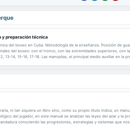
erque
 y preparación técnica
cnica del boxeo en Cuba. Metodología de la enseñanza. Posición de gua
les del boxeo: con el tronco, con las extremidades superiores, con la
, 13-14, 15-16, 17-18. Las manoplias, el principal medio auxiliar en la p
raria, ni tan siquiera un libro sino, como su propio titulo indica, un ma
lógico del jugador, en este manual se analizan las leyes del azar y la pr
a andadura conociendo las progresiones, estrategias y sistemas que nos
 juego no es fácil. No son bien recibidos en los casinos y la discreción 