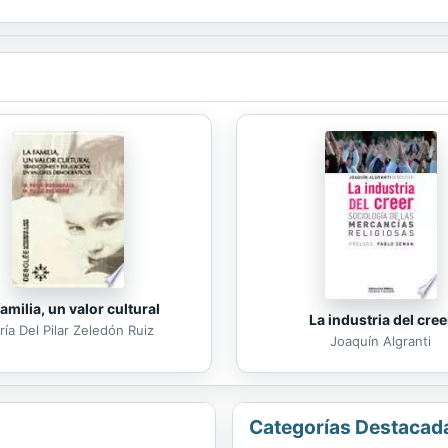
s, pero también muestras del azar, la fatalidad, el egoísmo o el engaño .
familia, un valor cultural
La industria del cree
ía Del Pilar Zeledón Ruiz
Joaquín Algranti
Categorías Destacad