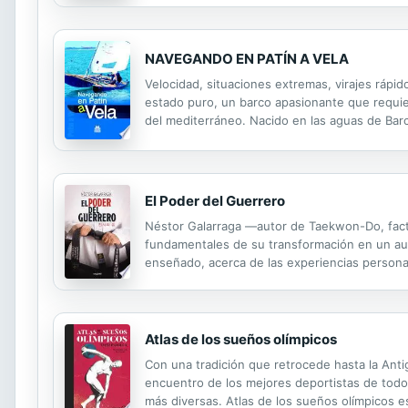
NAVEGANDO EN PATÍN A VELA
Velocidad, situaciones extremas, virajes rápid
estado puro, un barco apasionante que requiere
del mediterráneo. Nacido en las aguas de Bar
forma de cuchillo. No tiene timón, ni orza, ni b
El Poder del Guerrero
Néstor Galarraga —autor de Taekwon-Do, facto
fundamentales de su transformación en un aut
enseñado, acerca de las experiencias personal
conocimiento donde descubrió lo que es, a tra
Atlas de los sueños olímpicos
Con una tradición que retrocede hasta la Ant
encuentro de los mejores deportistas de todos
más diversas. Atlas de los sueños olímpicos es