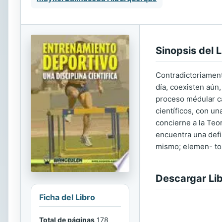
Sinopsis del L
Contradictoriament
día, coexisten aún
proceso médular ca
científicos, con un
concierne a la Teo
encuentra una defin
mismo; elemen- to
Descargar Li
Ficha del Libro
Total de páginas
178