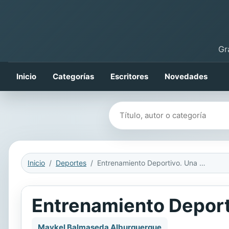
Gr
Inicio
Categorías
Escritores
Novedades
Buscar libros
Inicio
Deportes
Entrenamiento Deportivo. Una disciplina científica
Entrenamiento Deporti
Maykel Balmaseda Alburquerque