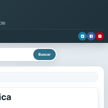
OBI
ica