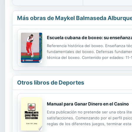
Más obras de Maykel Balmaseda Alburqu
Escuela cubana de boxeo: su enseñanza
Referencia histórica del boxeo. Enseñanza té
fundamentales del boxeo. Defensas fundamenta
técnica del boxeo. Contenido por edades: 11-12
contenido en la preparación técnica.
Otros libros de Deportes
Manual para Ganar Dinero en el Casino
Esta publicación no pretende ser una obra lite
satisfacciones. Comenzando por el perfil psico
reglas de los diferentes juegos, terminar est
expertos del juego. Pero ser un profesional del