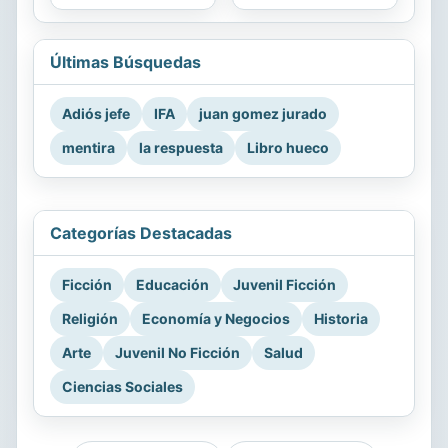
Últimas Búsquedas
Adiós jefe
IFA
juan gomez jurado
mentira
la respuesta
Libro hueco
Categorías Destacadas
Ficción
Educación
Juvenil Ficción
Religión
Economía y Negocios
Historia
Arte
Juvenil No Ficción
Salud
Ciencias Sociales