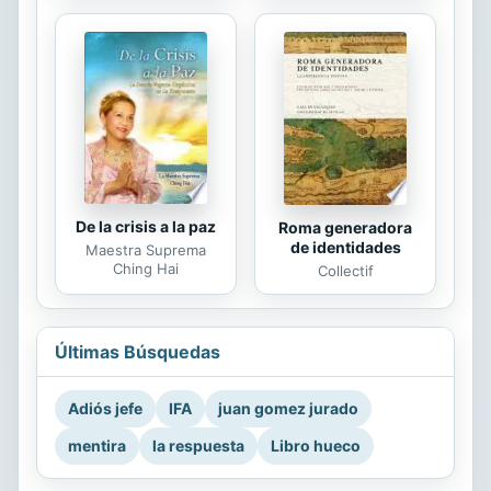
De la crisis a la paz
Roma generadora
de identidades
Maestra Suprema
Ching Hai
Collectif
Últimas Búsquedas
Adiós jefe
IFA
juan gomez jurado
mentira
la respuesta
Libro hueco