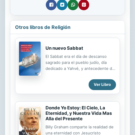
Otros libros de Religión
Un nuevo Sabbat
El Sabbat era el día de descanso
sagrado para el pueblo judío, día
dedicado a Yahvé, y antecedente del
domingo, nuestro día de descanso
laboral. Los agobios de la vida diaria
Ver Libro
nos hacen complicado desconectar
un día a la semana de nuestros
trabajos diarios para disfrutar de ese
regalo que hizo Dios a su pueblo en
Donde Yo Estoy: El Cielo, La
la antigüedad recordando el final de
Eternidad, y Nuestra Vida Mas
la creación. Y, aunque muchos nos
Alla del Presente
ofrecen remedios para liberarnos de
Billy Graham comparte la realidad de
la ansiedad, hay que reconocer que
una eternidad con Jesucristo
pocas veces lo consiguen. El hecho