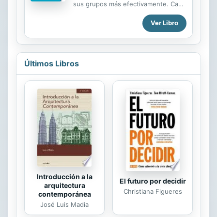
sus grupos más efectivamente. Cada
década de los ochenta, el autor nos
uno de los dieciocho capítulos cubre
transmite el conocimiento y las...
Ver Libro
un aspecto distintivo y esencial del
liderazgo de grupos pequeños. Cada
lección incluye un video corto,
preguntas de discusión, recursos de
Internet y un PowerPoint
Últimos Libros
descargable dentro de la lección.
Este libro está repleto de material
valioso, diseñado para ayudarlo a
hacer más y mejores discípulos de
Jesucristo.
Introducción a la
El futuro por decidir
arquitectura
Christiana Figueres
contemporánea
José Luis Madia