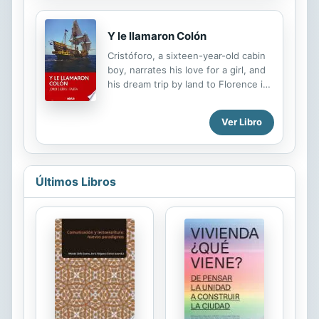
los personajes de esta saga. En...
Y le llamaron Colón
Cristóforo, a sixteen-year-old cabin
boy, narrates his love for a girl, and
his dream trip by land to Florence in
search of a map that eventually will
take him to the New World.
Ver Libro
Últimos Libros