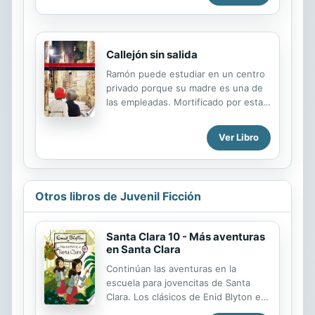
y caballeras de la Tribu lo tienen
claro: ¿quién dijo miedo? ¡Adelante!
Callejón sin salida
Ramón puede estudiar en un centro
privado porque su madre es una de
las empleadas. Mortificado por esta
situación vivirá en continua tensión,
movido por la envidia y los celos de
Ver Libro
todo cuanto sus compañeros poseen
sin esfuerzo. Cuando se enamora de
Berta, necesita dinero para acortar
distancias entre ellos. Pero el dinero
Otros libros de Juvenil Ficción
fácil implica peligro y él, cegado por
su obsesión, se precipitará hacia un
callejón sin salida.
Santa Clara 10 - Más aventuras
en Santa Clara
Continúan las aventuras en la
escuela para jovencitas de Santa
Clara. Los clásicos de Enid Blyton en
una nueva edición actualizada. ¡Hay