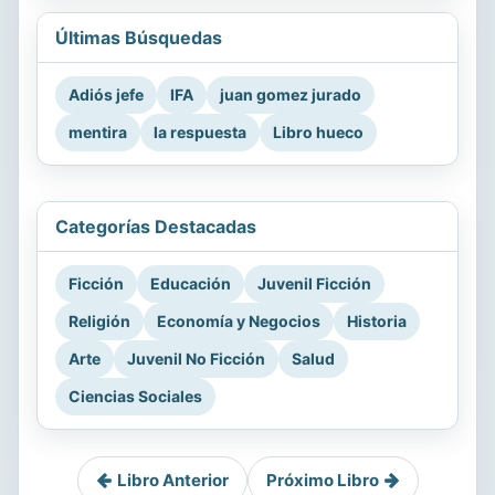
Últimas Búsquedas
Adiós jefe
IFA
juan gomez jurado
mentira
la respuesta
Libro hueco
Categorías Destacadas
Ficción
Educación
Juvenil Ficción
Religión
Economía y Negocios
Historia
Arte
Juvenil No Ficción
Salud
Ciencias Sociales
Libro Anterior
Próximo Libro