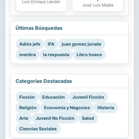
Luis Enrique Lander
José Luis Madia
Últimas Búsquedas
Adiós jefe
IFA
juan gomez jurado
mentira
la respuesta
Libro hueco
Categorías Destacadas
Ficción
Educación
Juvenil Ficción
Religión
Economía y Negocios
Historia
Arte
Juvenil No Ficción
Salud
Ciencias Sociales