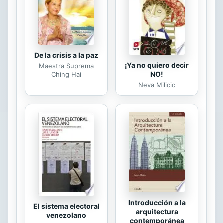
sheriff, Sloan McCray, estaba
intentando enmendar el pasado.
Decían que era un...
De la crisis a la paz
¡Ya no quiero decir
Maestra Suprema
NO!
Ching Hai
Neva Milicic
Introducción a la
El sistema electoral
arquitectura
venezolano
contemporánea