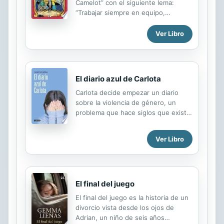
Camelot” con el siguiente lema:
“Trabajar siempre en equipo,
defender al débil y luchar por la
igualdad”. Su primera misión será
Ver Libro
recuperar el canario de Rosa, la
vecina de Carlota, que ha
desaparecido
El diario azul de Carlota
Carlota decide empezar un diario
sobre la violencia de género, un
problema que hace siglos que existe
pero que nunca ha sido tan visible
como en los últimos años. A partir de
Ver Libro
testimonios que va recogiendo,
algunos muy cercanos, y de
información que recibe, como
siempre, de parte de su madre, su
abuela y su tía Octavia, Carlota
El final del juego
escribe este diario azul que también
El final del juego es la historia de un
habla de la violencia escolar y la
divorcio vista desde los ojos de
violencia infantil. El diario azul de
Adrian, un niño de seis años
Carlota no es exactamente una