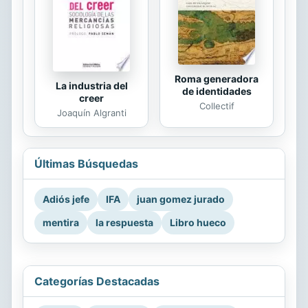
Roma generadora
La industria del
de identidades
creer
Collectif
Joaquín Algranti
Últimas Búsquedas
Adiós jefe
IFA
juan gomez jurado
mentira
la respuesta
Libro hueco
Categorías Destacadas