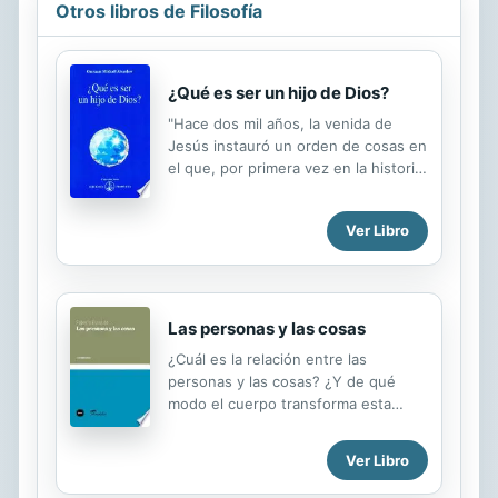
Otros libros de Filosofía
¿Qué es ser un hijo de Dios?
"Hace dos mil años, la venida de
Jesús instauró un orden de cosas en
el que, por primera vez en la historia
de los hombres, los valores de amor,
de bondad, de perdón, de paciencia,
Ver Libro
de dulzura, de humildad, de
sacrificio, eran situados en primer
lugar. Y a pesar de que la palabra de
Jesús no ha sido hasta el presente
ni comprendida ni aplicada
Las personas y las cosas
correctamente, se ha trasmitido siglo
¿Cuál es la relación entre las
tras siglo gracias a la luz desvelada
personas y las cosas? ¿Y de qué
en ciertos seres. El amor al prójimo
modo el cuerpo transforma esta
predicado por Jesús, y que deriva de
relación? Ya desde sus comienzos,
esta verdad de que los humanos son
nuestra civilización se ha basado en
hijos e hijas del mismo Padre, ha
Ver Libro
una distinción estricta entre
permitido que la idea de...
personas y cosas, cuyo fundamento