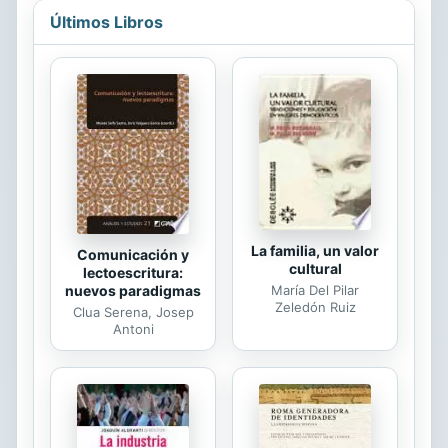
cómo experimenté mi existencia.
Últimos Libros
Pero eso no significa que culpe a
nadie en mi entorno o similares, sino
que todo se basa en mis propias
decisiones. En ese momento, no
podía juzgar si estaban bien o mal,
pero solo después. El 95% del
tiempo me decidí a hacerlo de esa
manera. Si me habrían dicho algo o
no, es una...
La familia, un valor
Comunicación y
cultural
lectoescritura:
nuevos paradigmas
María Del Pilar
Zeledón Ruiz
Clua Serena, Josep
Antoni