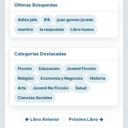
Últimas Búsquedas
Adiós jefe
IFA
juan gomez jurado
mentira
la respuesta
Libro hueco
Categorías Destacadas
Ficción
Educación
Juvenil Ficción
Religión
Economía y Negocios
Historia
Arte
Juvenil No Ficción
Salud
Ciencias Sociales
Libro Anterior
Próximo Libro