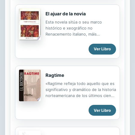
exaltación de las pequeñas cosas y
de la solidaridad, así como un canto
El ajuar de la novia
amargo y desesperado al amor, cuyo
destino es la locura.
Esta novela sitúa o seu marco
histórico e xeográfico no
Renacemento italiano, máis
concretamente no polémico
pontificado de Alexandre VII, o Papa
Ver Libro
Borgia. A furia, a vaidade dos homes,
a ambición e o disparate teñen
carácter universal.
Ragtime
«Ragtime refleja todo aquello que es
significativo y dramático de la historia
norteamericana de los últimos cien
años. (...) Y se devora de una
sentada, como el más convencional
Ver Libro
de los entretenimientos.» The New
York Times Durante los años previos
a...