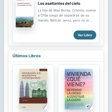
Los asaltantes del cielo
La hija de Max Borda, Cristina, vuelve
a Chile luego de separarse de su
marido, Beltrán Jerez, pero no lo
hace sola, sino como pareja de
Gastón Solar, un joven artista que
Ver Libro
conoció en San Francisco y que la
acompaña en su retorno para montar
una representación de La tierra
baldía de T.S.Eliot. Max, viudo hace
un tiempo de Alejandra Souza, se ha
Últimos Libros
casado con su hermana, Virginia, y
vive en el sur de Chile. Así, el
protagonista de El nadador observa
cómo su hija reconstruye su vida al
lado de una nueva pareja, viviendo
ambos en la tensión de recibir una
herencia que permitirá realizar el ...