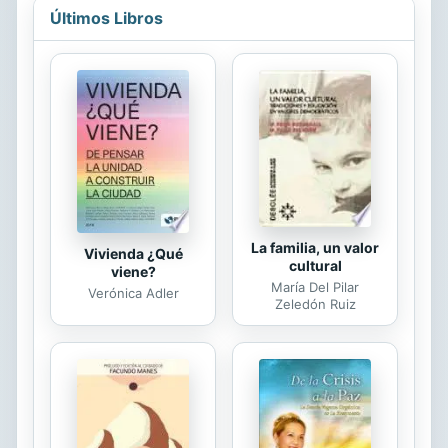
¿Es posible desarrollar nuevas
Últimos Libros
concepciones y nuevas prácticas de
Orientación Educativa capaces de
superar las lógicas burocráticas,
tecnocráticas y rutinarias? ¿Es
posible hacer surgir una nueva
orientación e intervención
psicopedagógica a partir de un
nuevo paradigma? ¿Por dónde
comenzar? Estas y muchas otras...
La familia, un valor
Vivienda ¿Qué
cultural
viene?
María Del Pilar
Verónica Adler
Zeledón Ruiz