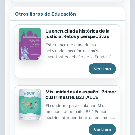
Otros libros de Educación
La encrucijada histórica de la
justicia. Retos y perspectivas
Este espacio es una de las
actividades académicas más
importantes del año de la Fundación
Universitaria Politécnico
Ver Libro
Grancolombiano. Con este tema de
la justicia se contempla el séptimo
foro del análisis de la Agenda 2019,
siendo los anteriores temas de alta
Mis unidades de español. Primer
trascendencia socioeconómica para
cuatrimestre. B2.1. ALCE
el país, y de todos ellos se han ido
realizando una memoria escrita en
El cuaderno para el alumno Mis
diferentes publicaciones conjuntas
unidades de español B2.1 Primer
con los organizadores del evento. El
cuatrimestre contiene las unidades 1
tema de la justicia es vital en el
a 5 pertenecientes al subnivel B2.1
desarrollo social
Ver Libro
del programa educativo ALCE