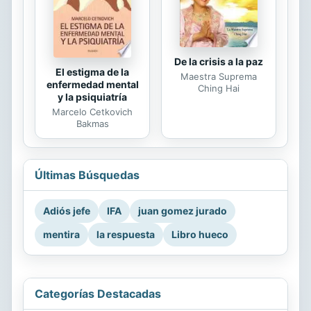
De la crisis a la paz
El estigma de la
Maestra Suprema
enfermedad mental
Ching Hai
y la psiquiatría
Marcelo Cetkovich
Bakmas
Últimas Búsquedas
Adiós jefe
IFA
juan gomez jurado
mentira
la respuesta
Libro hueco
Categorías Destacadas