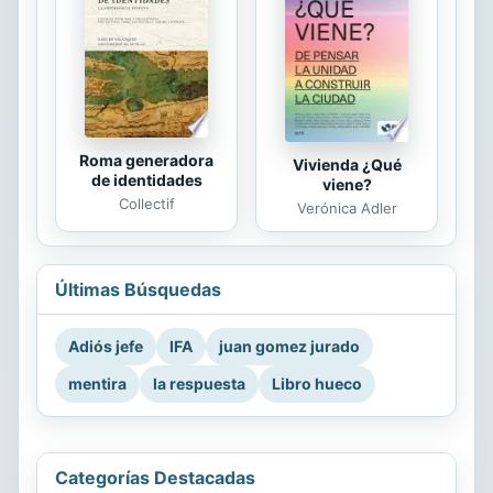
Roma generadora
Vivienda ¿Qué
de identidades
viene?
Collectif
Verónica Adler
Últimas Búsquedas
Adiós jefe
IFA
juan gomez jurado
mentira
la respuesta
Libro hueco
Categorías Destacadas