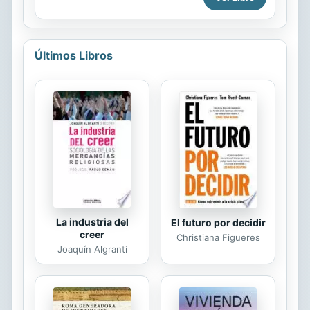
obligada a comprobar si la Leyenda...
Londres para evitar la ruina de la
familia. Pronto, Cordelia se
reencontrará con sus amigos de
infancia, Jame y Lucie Herondale, y
Últimos Libros
es arrastrada por su mundo de bailes
elegantes, encuentros secretos y
reuniones sobrenaturales, donde
vampiros y brujos se mezclan con
sirenasy magos. Pero la nueva vida
de Cordelia salta por los aires
cuando unos demonios arrasan
Londres. Unos seres diabólicos que
no se parecen en nada a...
La industria del
El futuro por decidir
creer
Christiana Figueres
Joaquín Algranti