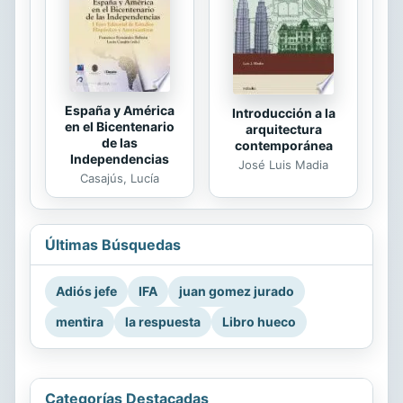
España y América
Introducción a la
en el Bicentenario
arquitectura
de las
contemporánea
Independencias
José Luis Madia
Casajús, Lucía
Últimas Búsquedas
Adiós jefe
IFA
juan gomez jurado
mentira
la respuesta
Libro hueco
Categorías Destacadas