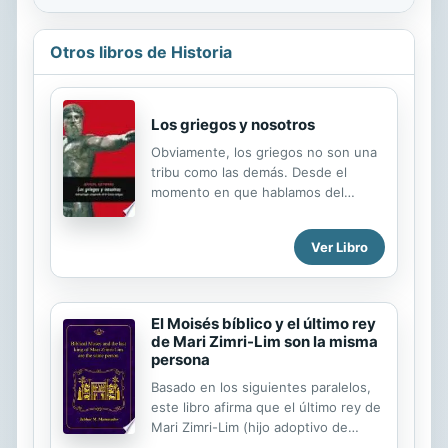
Otros libros de Historia
Los griegos y nosotros
Obviamente, los griegos no son una
tribu como las demás. Desde el
momento en que hablamos del
«nosotros» –de nosotros y de los
otros–, inevitablemente, los griegos
Ver Libro
constituyen realmente el quid de la
cuestión. De ahí el interés en
situarlos en perspectiva, en
confrontar las maneras de transcribir
El Moisés bíblico y el último rey
la tradición en Japón, Indonesia, la
de Mari Zimri-Lim son la misma
antigua Roma y entre «nuestros»
persona
griegos. o las formas en que se
Basado en los siguientes paralelos,
discuten los «asuntos comunes» –la
este libro afirma que el último rey de
ciudad, la paz y la guerra, la religión y
Mari Zimri-Lim (hijo adoptivo de
su papel– en las comunas italianas o
Yahudin-Lim) y el bíblico Moisés son