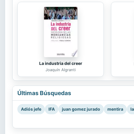
La industria del creer
Joaquín Algranti
Últimas Búsquedas
Adiós jefe
IFA
juan gomez jurado
mentira
l