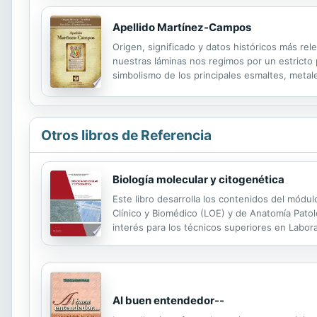
Apellido Martínez-Campos
Origen, significado y datos históricos más rel
nuestras láminas nos regimos por un estricto pr
simbolismo de los principales esmaltes, metale
Otros libros de Referencia
Biología molecular y citogenética
Este libro desarrolla los contenidos del módul
Clínico y Biomédico (LOE) y de Anatomía Patol
interés para los técnicos superiores en Labora
Bachillerato. El libro se estructura en siete u
Al buen entendedor--