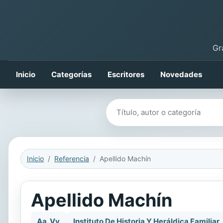
Gr
Inicio
Categorías
Escritores
Novedades
Buscar libros
Inicio
Referencia
Apellido Machín
Apellido Machín
Aa. Vv.
Instituto De Historia Y Heráldica Familiar