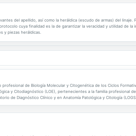
evantes del apellido, así como la heráldica (escudo de armas) del linaje
otocolo cuya finalidad es la de garantizar la veracidad y utilidad de la 
s y piezas heráldicas.
o profesional de Biología Molecular y Citogenética de los Ciclos Format
ógica y Citodiagnóstico (LOE), pertenecientes a la familia profesional 
torio de Diagnóstico Clínico y en Anatomía Patológica y Citología (LOGSE
nidades cuyo estudio permitirá al alumno conocer los laboratorios de...