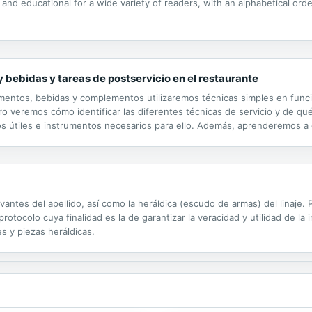
g and educational for a wide variety of readers, with an alphabetical or
 bebidas y tareas de postservicio en el restaurante
alimentos, bebidas y complementos utilizaremos técnicas simples en func
ibro veremos cómo identificar las diferentes técnicas de servicio y de qu
s útiles e instrumentos necesarios para ello. Además, aprenderemos a c
cando instrucciones definidas y atendiendo a las normas de...
evantes del apellido, así como la heráldica (escudo de armas) del linaje
otocolo cuya finalidad es la de garantizar la veracidad y utilidad de la 
s y piezas heráldicas.