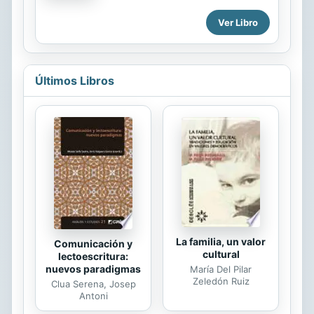
les competències bàsiques, fa de la
Ver Libro
diversitat una de les seves
fortaleses i incorpora plenament el
treball de la competència digital.
Últimos Libros
La familia, un valor
Comunicación y
cultural
lectoescritura:
nuevos paradigmas
María Del Pilar
Zeledón Ruiz
Clua Serena, Josep
Antoni