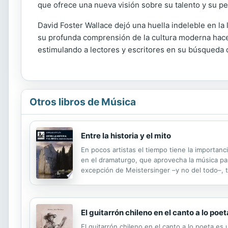
que ofrece una nueva visión sobre su talento y su pe
David Foster Wallace dejó una huella indeleble en la 
su profunda comprensión de la cultura moderna hacen 
estimulando a lectores y escritores en su búsqueda
Otros libros de Música
Entre la historia y el mito
En pocos artistas el tiempo tiene la importanc
en el dramaturgo, que aprovecha la música para
excepción de Meistersinger –y no del todo–, 
veces, retrocede y el pasado retorna, como p
El guitarrón chileno en el canto a lo poet
El guitarrón chileno en el canto a lo poeta es