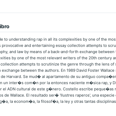
ibro
 to understanding rap in all its complexities by one of the most
s provocative and entertaining essay collection attempts to scru
ophy, and law by means of a back-and-forth exchange between t
lexities by one of the most relevant writers of the 20th century a
 collection attempts to scrutinize the genre through the lens o
h exchange between the authors. En 1989 David Foster Wallace 
 de Harvard. Se mud� al apartamento de su antiguo compa�ero 
n un inter�s com�n por la entonces naciente m�sica rap, y DF
r el ADN cultural de este g�nero. Costello escribe peque�as 
s de Wallace. El resultado ser� 'Ilustres raperos', una especie 
og�a, la econom�a, la filosof�a, la ley y otras tantas disciplina