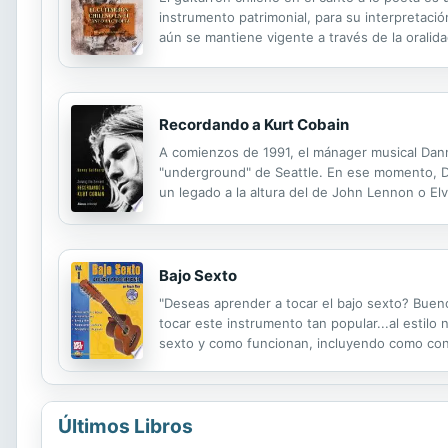
instrumento patrimonial, para su interpretaci
aún se mantiene vigente a través de la oralid
cápsulas audiovisuales a modo de tutoriales, 
Recordando a Kurt Cobain
A comienzos de 1991, el mánager musical Dan
"underground" de Seattle. En ese momento, Dan
un legado a la altura del de John Lennon o Elv
éxito estratosférico de "Nevermind", que convi
Bajo Sexto
"Deseas aprender a tocar el bajo sexto? Buen
tocar este instrumento tan popular...al estil
sexto y como funcionan, incluyendo como const
facilmente aprenderas la posicion correcta de 
Últimos Libros