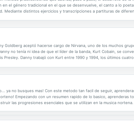
ón en el género tradicional en el que se desenvuelve, el canto a lo poet
ad. Mediante distintos ejercicios y transcripciones a partituras de dif
una investigación sobre sus supuestos orígenes, su contexto,...
ny Goldberg aceptó hacerse cargo de Nirvana, uno de los muchos grupo
ny no tenía ni idea de que el líder de la banda, Kurt Cobain, se conver
is Presley. Danny trabajó con Kurt entre 1990 y 1994, los últimos cuatro
rtió a Nirvana en la banda de rock más célebre del momento; asistió al..
o... ya no busques mas! Con este metodo tan facil de seguir, aprendera
o norteno! Empezando con un resumen rapido de lo basico, aprenderas to
ruir las progresiones esenciales que se utilizan en la musica nortena. 
los dedos para tocar 1ra, 2da, 3ra, los circulos y preparaciones. Tambien