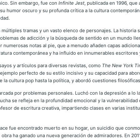
nico. Sin embargo, fue con
Infinite Jest
, publicada en 1996, que 
 su humor oscuro y su profunda crítica a la cultura contemporá
idad.
ltiples tramas y un vasto elenco de personajes. La historia s
 problemas de adicción y la búsqueda de sentido en un mundo ll
uir numerosas notas al pie, que a menudo añaden capas adicional
eratura contemporánea y ha influido en innumerables escritores 
nsayos y artículos para diversas revistas, como
The New York T
ejemplo perfecto de su estilo incisivo y su capacidad para ab
la cultura pop hasta la política, y abordó cuestiones filosófica
 marcada por problemas personales. Luchó con la depresión a lo l
 lucha se refleja en la profundidad emocional y la vulnerabilid
fesor de escritura creativa, impartiendo clases en varias instit
ce fue encontrado muerto en su hogar, un suicidio que conmoci
 su obra ha ganado una nueva generación de admiradores. En 201