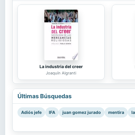
La industria del creer
Joaquín Algranti
Últimas Búsquedas
Adiós jefe
IFA
juan gomez jurado
mentira
l