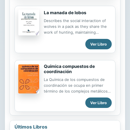
texto, ayudarán sin duda, al lector,
a...
La manada de lobos
Describes the social interaction of
wolves in a pack as they share the
work of hunting, maintaining
territory, and raising young.
Ver Libro
Química compuestos de
coordinación
La Química de los compuestos de
coordinación se ocupa en primer
término de los complejos metálicos,
pero muchos de sus conceptos son
Ver Libro
aplicables a la Química en general.
Por lo tanto, para los principiantes
será útil el estudio y la comprensión
de los principios básicos de la
Química de los compuestos de
Últimos Libros