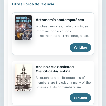
Otros libros de Ciencia
Astronomía contemporánea
Muchas personas, cada día más, se
interesan por los temas
concernientes al firmamento, a ese
cielo estrellado que podemos ver en
una noche oscura y a los fenómenos
Ver Libro
que en él ocurren. El mundo de la
Astronomía es tan amplio, abarca
tantos aspectos interrelacionados,
que parece conveniente tener a
Anales de la Sociedad
mano un compendio de los
Científica Argentina
conocimientos existentes al
Biographies and bibliographies of
respecto, aunque de forma precisa
members are included in many of the
pero sucinta, de fácil lectura y
volumes. Lists of members are
asequible a aquéllos que quieran
usually given on covers of the
iniciarse en este fascinante Universo
numbers.
que nos rodea. Más de 100
Ver Libro
imágenes a color complementarias al