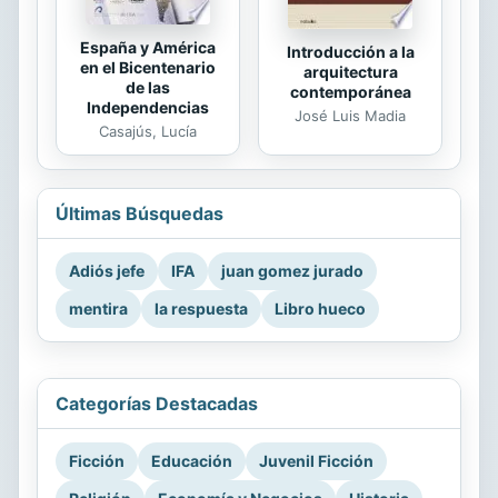
España y América
Introducción a la
en el Bicentenario
arquitectura
de las
contemporánea
Independencias
José Luis Madia
Casajús, Lucía
Últimas Búsquedas
Adiós jefe
IFA
juan gomez jurado
mentira
la respuesta
Libro hueco
Categorías Destacadas
Ficción
Educación
Juvenil Ficción