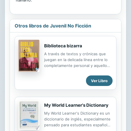
Otros libros de Juvenil No Ficción
Biblioteca bizarra
A través de textos y crónicas que
juegan en la delicada línea entre lo
completamente personal y aquello
que es extrapolable a lo universal,
Eduardo Halfon nos habla de la
Ver Libro
lectura, las bibliotecas y la escritura.
Bajo esas temáticas podemos
descubrir la genealogía familiar, los
prejuicios de clase, y hasta breves
My World Learner's Dictionary
anécdotas tan íntimas como
intimidatorias. En un pequeño libro,
My World Learner's Dictionary es un
un gran mundo.
diccionario de inglés, especialmente
pensado para estudiantes españoles
de inglés de nivel elemental o