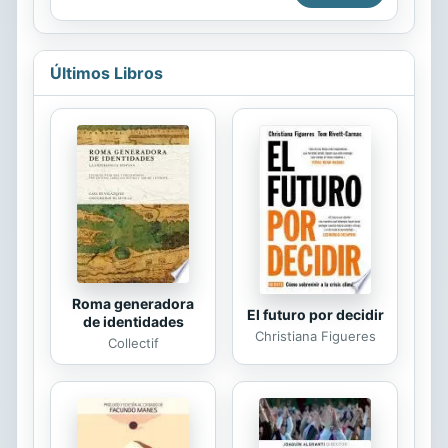
de nuestra historia que solo pueden
ser entendidos si se miran a través
del cristal de las creencias, y sin
Últimos Libros
duda, Jesús Ángel Semprún Parra en
las páginas de Rosas Marianas ha
logrado completar un mapa de la
idiosincrasia zuliana que estaba
extraviado. El valor de este libro
trasciende la naturaleza intrínseca de
una antología y se convierte en un
documento patrimonial...
Roma generadora
El futuro por decidir
de identidades
Christiana Figueres
Collectif