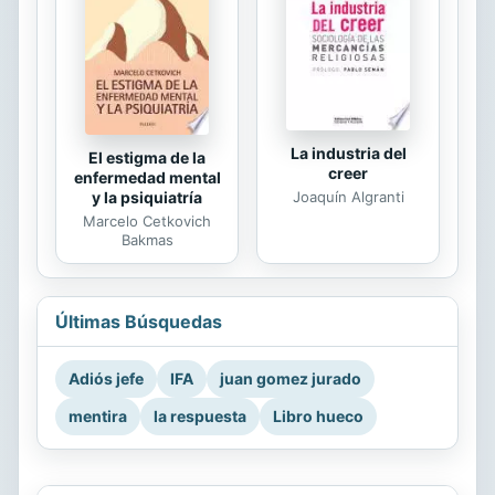
La industria del
El estigma de la
creer
enfermedad mental
Joaquín Algranti
y la psiquiatría
Marcelo Cetkovich
Bakmas
Últimas Búsquedas
Adiós jefe
IFA
juan gomez jurado
mentira
la respuesta
Libro hueco